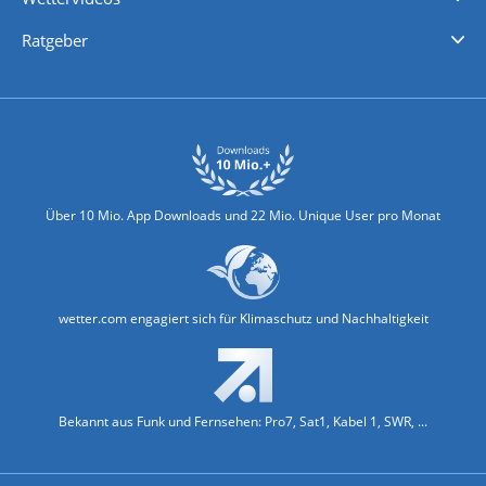
Nachrichten
Deutschlandwetter
Schweizwetter
Österreichwetter
Regionalwetter
Wetter in Europa
Wetter Weltweit
Wetterlexikon
Promi-News
Ratgeber
Biowetter
Glätteindex
Reiseziel Finder
Erkältungswetter
Klima & Umwelt
Über 10 Mio. App Downloads und 22 Mio. Unique User pro Monat
wetter.com engagiert sich für Klimaschutz und Nachhaltigkeit
Bekannt aus Funk und Fernsehen: Pro7, Sat1, Kabel 1, SWR, ...