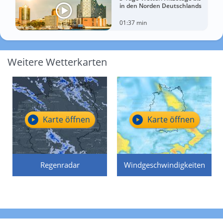
in den Norden Deutschlands
01:37 min
Weitere Wetterkarten
Karte öffnen
Karte öffnen
Regenradar
Windgeschwindigkeiten