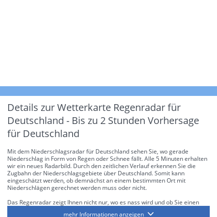
Details zur Wetterkarte
Regenradar für
Deutschland - Bis zu 2 Stunden Vorhersage
für Deutschland
Mit dem Niederschlagsradar für Deutschland sehen Sie, wo gerade
Niederschlag in Form von Regen oder Schnee fällt. Alle 5 Minuten erhalten
wir ein neues Radarbild. Durch den zeitlichen Verlauf erkennen Sie die
Zugbahn der Niederschlagsgebiete über Deutschland. Somit kann
eingeschätzt werden, ob demnächst an einem bestimmten Ort mit
Niederschlägen gerechnet werden muss oder nicht.
Das Regenradar zeigt Ihnen nicht nur, wo es nass wird und ob Sie einen
Regenschirm brauchen, sondern gibt Ihnen zusätzlich Informationen über
mehr Informationen anzeigen
die Niederschlagsintensität. Diese bezieht sich laut offiziellen Richtlinien