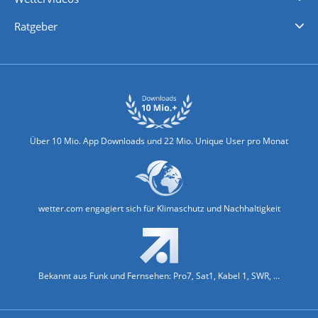
Nachrichten
Deutschlandwetter
Schweizwetter
Österreichwetter
Regionalwetter
Wetter in Europa
Wetter Weltweit
Wetterlexikon
Promi-News
Ratgeber
Biowetter
Glätteindex
Reiseziel Finder
Erkältungswetter
Klima & Umwelt
Über 10 Mio. App Downloads und 22 Mio. Unique User pro Monat
wetter.com engagiert sich für Klimaschutz und Nachhaltigkeit
Bekannt aus Funk und Fernsehen: Pro7, Sat1, Kabel 1, SWR, ...