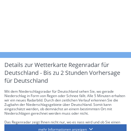
Details zur Wetterkarte
Regenradar für
Deutschland - Bis zu 2 Stunden Vorhersage
für Deutschland
Mit dem Niederschlagsradar für Deutschland sehen Sie, wo gerade
Niederschlag in Form von Regen oder Schnee fällt. Alle 5 Minuten erhalten
wir ein neues Radarbild. Durch den zeitlichen Verlauf erkennen Sie die
Zugbahn der Niederschlagsgebiete über Deutschland. Somit kann
eingeschätzt werden, ob demnächst an einem bestimmten Ort mit
Niederschlägen gerechnet werden muss oder nicht.
Das Regenradar zeigt Ihnen nicht nur, wo es nass wird und ob Sie einen
Regenschirm brauchen, sondern gibt Ihnen zusätzlich Informationen über
mehr Informationen anzeigen
die Niederschlagsintensität. Diese bezieht sich laut offiziellen Richtlinien