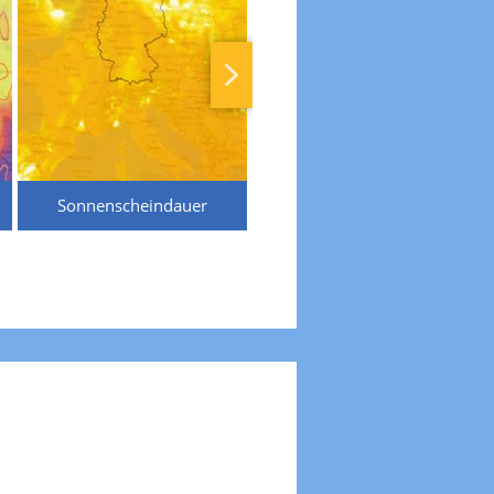
Sonnenscheindauer
Temperaturen