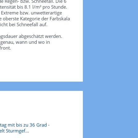
de Regen- bzw. Schneefall. Die 6
tensität bis 8.1 l/m² pro Stunde.
. Extreme bzw. unwetterartige
e oberste Kategorie der Farbskala
icht bei Schneefall auf.
agsdauer abgeschätzt werden.
e genau, wann und wo in
front.
ag mit bis zu 36 Grad -
elt Sturmgef...