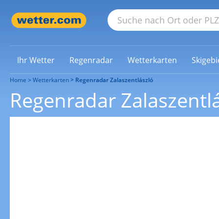
Ihr Wetter
Regenradar
Wetterkarten
Skigebi
Home
Wetterkarten
Regenradar Zalaszentlászló
Regenradar Zalaszentl