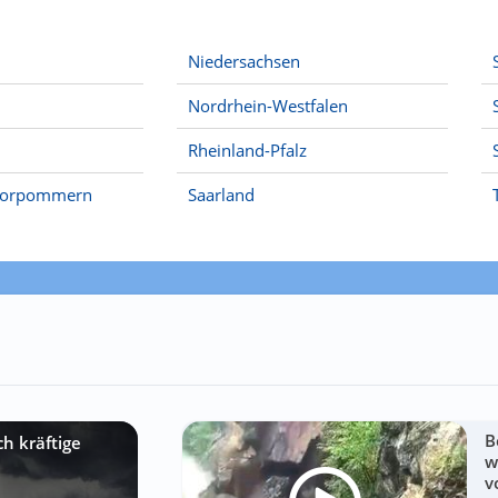
Niedersachsen
Nordrhein-Westfalen
Rheinland-Pfalz
Vorpommern
Saarland
B
h kräftige
w
v