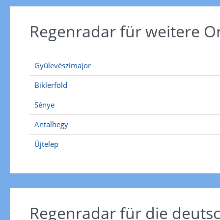
Regenradar für weitere O
Gyülevészimajor
Biklerföld
Sénye
Antalhegy
Újtelep
Regenradar für die deut