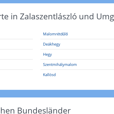
rte in Zalaszentlászló und U
Malomrétdűlő
Deákhegy
Hegy
Szentmihálymalom
Kallósd
schen Bundesländer