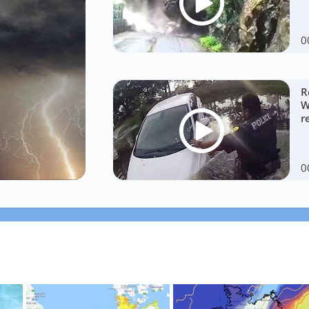
0
R
W
r
0