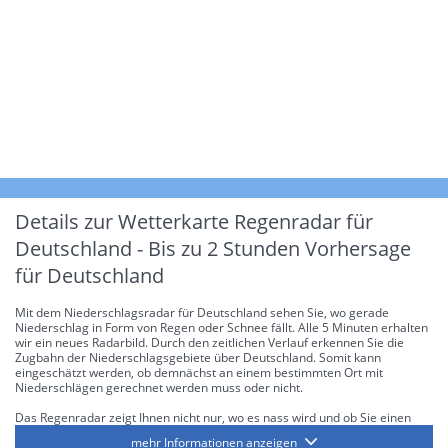
Details zur Wetterkarte
Regenradar für
Deutschland - Bis zu 2 Stunden Vorhersage
für Deutschland
Mit dem Niederschlagsradar für Deutschland sehen Sie, wo gerade
Niederschlag in Form von Regen oder Schnee fällt. Alle 5 Minuten erhalten
wir ein neues Radarbild. Durch den zeitlichen Verlauf erkennen Sie die
Zugbahn der Niederschlagsgebiete über Deutschland. Somit kann
eingeschätzt werden, ob demnächst an einem bestimmten Ort mit
Niederschlägen gerechnet werden muss oder nicht.
Das Regenradar zeigt Ihnen nicht nur, wo es nass wird und ob Sie einen
Regenschirm brauchen, sondern gibt Ihnen zusätzlich Informationen über
mehr Informationen anzeigen
die Niederschlagsintensität. Diese bezieht sich laut offiziellen Richtlinien