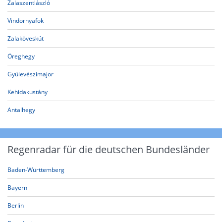
Zalaszentlászló
Vindornyafok
Zalaköveskút
Öreghegy
Gyülevészimajor
Kehidakustány
Antalhegy
Regenradar für die deutschen Bundesländer
Baden-Württemberg
Bayern
Berlin