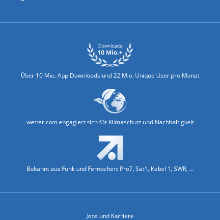
Biowetter
Glätteindex
Reiseziel Finder
Erkältungswetter
Klima & Umwelt
Über 10 Mio. App Downloads und 22 Mio. Unique User pro Monat
wetter.com engagiert sich für Klimaschutz und Nachhaltigkeit
Bekannt aus Funk und Fernsehen: Pro7, Sat1, Kabel 1, SWR, ...
Jobs und Karriere