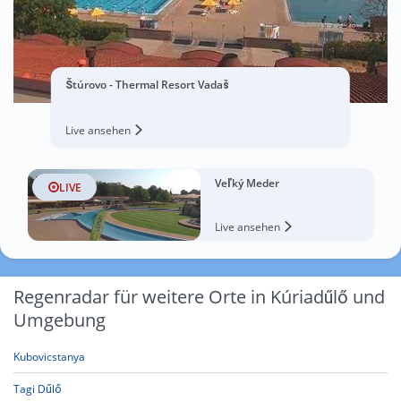
Štúrovo - Thermal Resort Vadaš
Live ansehen
Veľký Meder
LIVE
Live ansehen
Regenradar für weitere Orte in Kúriadűlő und
Umgebung
Kubovicstanya
Tagi Dűlő