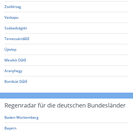
Zsellértag
Vaskapu
Szabadságtér
Temesváridűlő
Újtelep
Mexikói Dűlő
Aranyhegy
Bortikúti Dűlő
Regenradar für die deutschen Bundesländer
Baden-Württemberg
Bayern