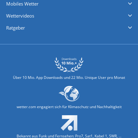
Mobiles Wetter
iPhone Wetter
iPad Wetter
Android Wetter
Wettervideos
Nachrichten
Deutschlandwetter
Schweizwetter
Österreichwetter
Regionalwetter
Wetter in Europa
Wetter Weltweit
Wetterlexikon
Promi-News
Ratgeber
Biowetter
Glätteindex
Reiseziel Finder
Erkältungswetter
Klima & Umwelt
Über 10 Mio. App Downloads und 22 Mio. Unique User pro Monat
wetter.com engagiert sich für Klimaschutz und Nachhaltigkeit
Bekannt aus Funk und Fernsehen: Pro7, Sat1, Kabel 1, SWR, ...