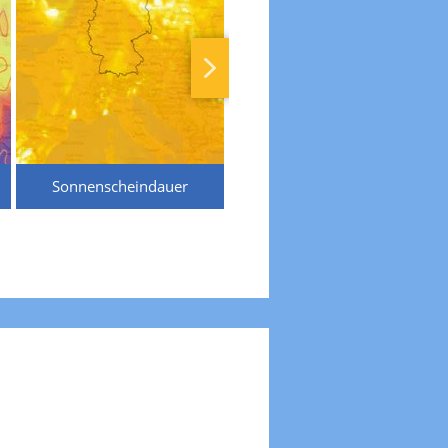
Sonnenscheindauer
Temperaturen