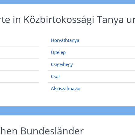
rte in Közbirtokossági Tanya
Horváthtanya
Újtelep
Csigeihegy
Csót
Alsószalmavár
schen Bundesländer