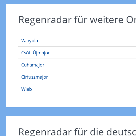
Regenradar für weitere O
Vanyola
Csóti Újmajor
Cuhamajor
Cirfuszmajor
Wieb
Regenradar für die deut