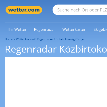
Ihr Wetter
Regenradar
Wetterkarten
Skigebi
Home
Wetterkarten
Regenradar Közbirtokossági Tanya
Regenradar Közbirtoko