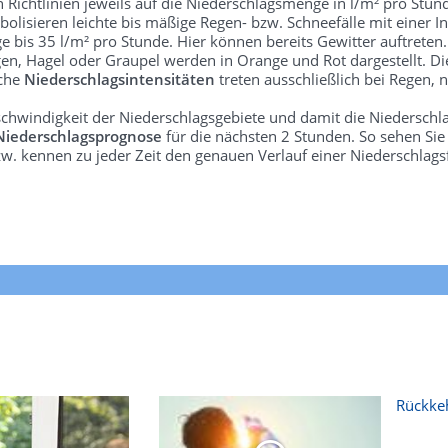
len Richtlinien jeweils auf die Niederschlagsmenge in l/m² pro Stun
bolisieren leichte bis mäßige Regen- bzw. Schneefälle mit einer In
e bis 35 l/m² pro Stunde. Hier können bereits Gewitter auftreten
gen, Hagel oder Graupel werden in Orange und Rot dargestellt. Di
lche
Niederschlagsintensitäten
treten ausschließlich bei Regen, n
schwindigkeit der Niederschlagsgebiete und damit die Niederschl
Niederschlagsprognose
für die nächsten 2 Stunden. So sehen Si
w. kennen zu jeder Zeit den genauen Verlauf einer Niederschlags
Rückkeh