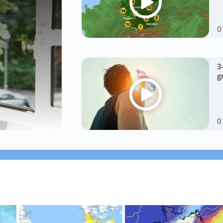
0
3
g
0