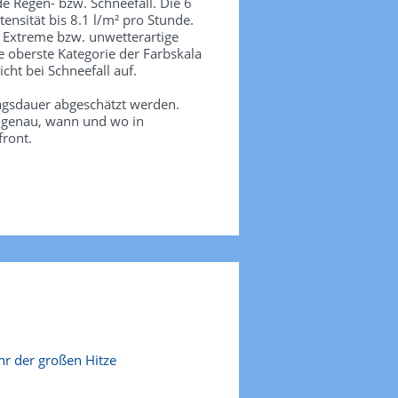
de Regen- bzw. Schneefall. Die 6
tensität bis 8.1 l/m² pro Stunde.
. Extreme bzw. unwetterartige
e oberste Kategorie der Farbskala
icht bei Schneefall auf.
agsdauer abgeschätzt werden.
e genau, wann und wo in
front.
r der großen Hitze