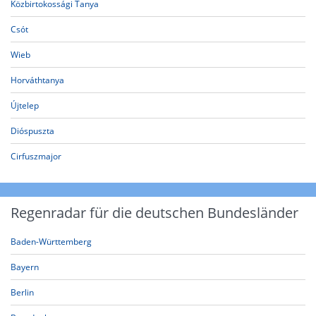
Közbirtokossági Tanya
Csót
Wieb
Horváthtanya
Újtelep
Dióspuszta
Cirfuszmajor
Regenradar für die deutschen Bundesländer
Baden-Württemberg
Bayern
Berlin