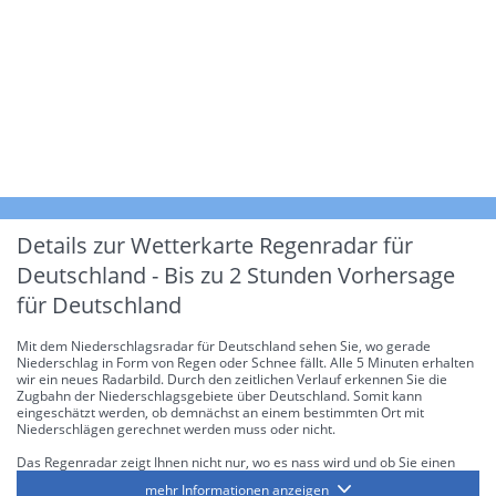
Details zur Wetterkarte
Regenradar für
Deutschland - Bis zu 2 Stunden Vorhersage
für Deutschland
Mit dem Niederschlagsradar für Deutschland sehen Sie, wo gerade
Niederschlag in Form von Regen oder Schnee fällt. Alle 5 Minuten erhalten
wir ein neues Radarbild. Durch den zeitlichen Verlauf erkennen Sie die
Zugbahn der Niederschlagsgebiete über Deutschland. Somit kann
eingeschätzt werden, ob demnächst an einem bestimmten Ort mit
Niederschlägen gerechnet werden muss oder nicht.
Das Regenradar zeigt Ihnen nicht nur, wo es nass wird und ob Sie einen
Regenschirm brauchen, sondern gibt Ihnen zusätzlich Informationen über
mehr Informationen anzeigen
die Niederschlagsintensität. Diese bezieht sich laut offiziellen Richtlinien