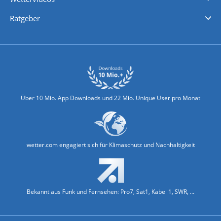
Nachrichten
Deutschlandwetter
Schweizwetter
Österreichwetter
Regionalwetter
Wetter in Europa
Wetter Weltweit
Wetterlexikon
Promi-News
Ratgeber
Biowetter
Glätteindex
Reiseziel Finder
Erkältungswetter
Klima & Umwelt
Über 10 Mio. App Downloads und 22 Mio. Unique User pro Monat
wetter.com engagiert sich für Klimaschutz und Nachhaltigkeit
Bekannt aus Funk und Fernsehen: Pro7, Sat1, Kabel 1, SWR, ...