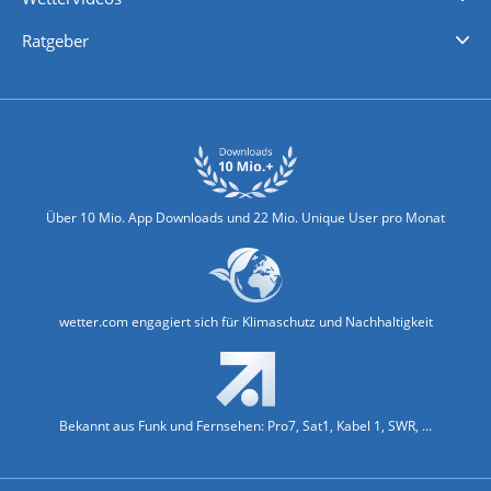
Nachrichten
Deutschlandwetter
Schweizwetter
Österreichwetter
Regionalwetter
Wetter in Europa
Wetter Weltweit
Wetterlexikon
Promi-News
Ratgeber
Biowetter
Glätteindex
Reiseziel Finder
Erkältungswetter
Klima & Umwelt
Über 10 Mio. App Downloads und 22 Mio. Unique User pro Monat
wetter.com engagiert sich für Klimaschutz und Nachhaltigkeit
Bekannt aus Funk und Fernsehen: Pro7, Sat1, Kabel 1, SWR, ...