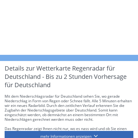
Details zur Wetterkarte
Regenradar für
Deutschland - Bis zu 2 Stunden Vorhersage
für Deutschland
Mit dem Niederschlagsradar für Deutschland sehen Sie, wo gerade
Niederschlag in Form von Regen oder Schnee fällt. Alle 5 Minuten erhalten
wir ein neues Radarbild. Durch den zeitlichen Verlauf erkennen Sie die
Zugbahn der Niederschlagsgebiete über Deutschland. Somit kann
eingeschätzt werden, ob demnächst an einem bestimmten Ort mit
Niederschlägen gerechnet werden muss oder nicht.
Das Regenradar zeigt Ihnen nicht nur, wo es nass wird und ob Sie einen
Regenschirm brauchen, sondern gibt Ihnen zusätzlich Informationen über
mehr Informationen anzeigen
die Niederschlagsintensität. Diese bezieht sich laut offiziellen Richtlinien