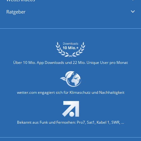
Nachrichten
Deutschlandwetter
Schweizwetter
Österreichwetter
Regionalwetter
Wetter in Europa
Wetter Weltweit
Wetterlexikon
Promi-News
Ratgeber
Biowetter
Glätteindex
Reiseziel Finder
Erkältungswetter
Klima & Umwelt
Über 10 Mio. App Downloads und 22 Mio. Unique User pro Monat
wetter.com engagiert sich für Klimaschutz und Nachhaltigkeit
Bekannt aus Funk und Fernsehen: Pro7, Sat1, Kabel 1, SWR, ...