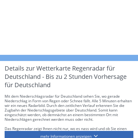
Details zur Wetterkarte
Regenradar für
Deutschland - Bis zu 2 Stunden Vorhersage
für Deutschland
Mit dem Niederschlagsradar für Deutschland sehen Sie, wo gerade
Niederschlag in Form von Regen oder Schnee fällt. Alle 5 Minuten erhalten
wir ein neues Radarbild. Durch den zeitlichen Verlauf erkennen Sie die
Zugbahn der Niederschlagsgebiete über Deutschland. Somit kann
eingeschätzt werden, ob demnächst an einem bestimmten Ort mit
Niederschlägen gerechnet werden muss oder nicht.
Das Regenradar zeigt Ihnen nicht nur, wo es nass wird und ob Sie einen
Regenschirm brauchen, sondern gibt Ihnen zusätzlich Informationen über
mehr Informationen anzeigen
die Niederschlagsintensität. Diese bezieht sich laut offiziellen Richtlinien