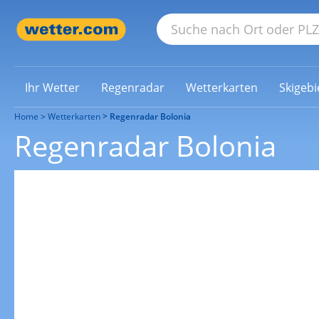
Ihr Wetter
Regenradar
Wetterkarten
Skigebi
Home
Wetterkarten
Regenradar Bolonia
Regenradar Bolonia