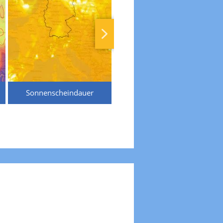
Sonnenscheindauer
Temperaturen