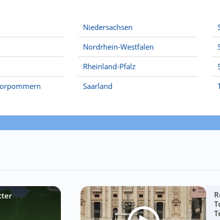
Niedersachsen
Nordrhein-Westfalen
Rheinland-Pfalz
Vorpommern
Saarland
R
tter
T
T