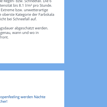
de Regen- bzw. Schneefall. Die 6
tensität bis 8.1 l/m² pro Stunde.
. Extreme bzw. unwetterartige
e oberste Kategorie der Farbskala
icht bei Schneefall auf.
agsdauer abgeschätzt werden.
e genau, wann und wo in
front.
ropenfeeling werden Nächte
cher!