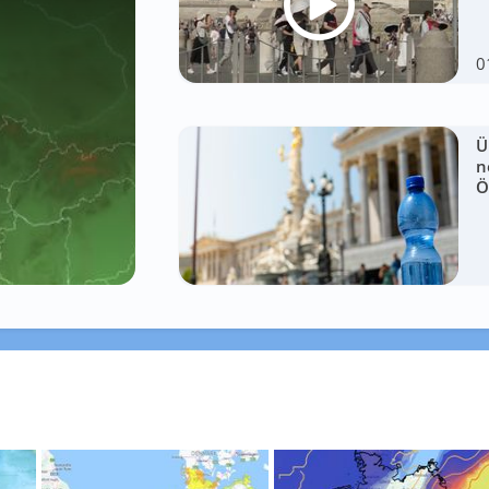
0
Ü
n
Ö