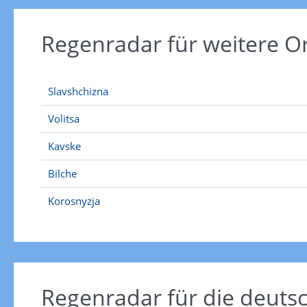
Regenradar für weitere O
Slavshchizna
Volitsa
Kavske
Bilche
Korosnyzja
Regenradar für die deut