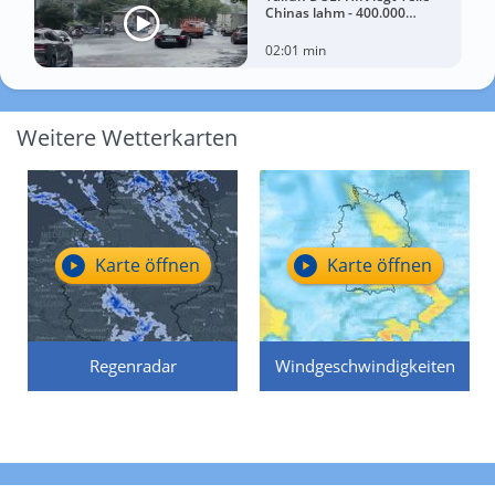
Chinas lahm - 400.000
Menschen müssen Häuser
verlassen
02:01 min
Weitere Wetterkarten
Karte öffnen
Karte öffnen
Regenradar
Windgeschwindigkeiten