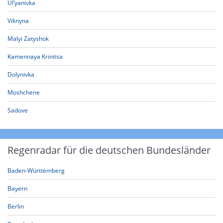
Ul’yanivka
Viknyna
Malyi Zatyshok
Kamennaya Krinitsa
Dolynivka
Moshchene
Sadove
Regenradar für die deutschen Bundesländer
Baden-Württemberg
Bayern
Berlin