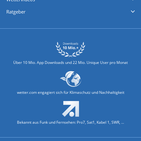
Nachrichten
Deutschlandwetter
Schweizwetter
Österreichwetter
Regionalwetter
Wetter in Europa
Wetter Weltweit
Wetterlexikon
Promi-News
Ratgeber
Biowetter
Glätteindex
Reiseziel Finder
Erkältungswetter
Klima & Umwelt
Über 10 Mio. App Downloads und 22 Mio. Unique User pro Monat
wetter.com engagiert sich für Klimaschutz und Nachhaltigkeit
Bekannt aus Funk und Fernsehen: Pro7, Sat1, Kabel 1, SWR, ...