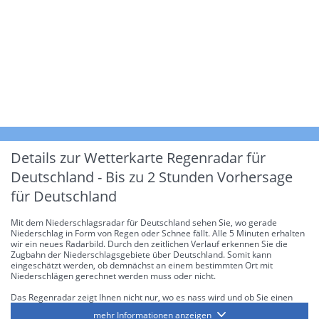
Details zur Wetterkarte
Regenradar für
Deutschland - Bis zu 2 Stunden Vorhersage
für Deutschland
Mit dem Niederschlagsradar für Deutschland sehen Sie, wo gerade
Niederschlag in Form von Regen oder Schnee fällt. Alle 5 Minuten erhalten
wir ein neues Radarbild. Durch den zeitlichen Verlauf erkennen Sie die
Zugbahn der Niederschlagsgebiete über Deutschland. Somit kann
eingeschätzt werden, ob demnächst an einem bestimmten Ort mit
Niederschlägen gerechnet werden muss oder nicht.
Das Regenradar zeigt Ihnen nicht nur, wo es nass wird und ob Sie einen
Regenschirm brauchen, sondern gibt Ihnen zusätzlich Informationen über
mehr Informationen anzeigen
die Niederschlagsintensität. Diese bezieht sich laut offiziellen Richtlinien