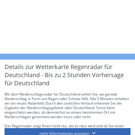
Details zur Wetterkarte
Regenradar für
Deutschland - Bis zu 2 Stunden Vorhersage
für Deutschland
Mit dem Niederschlagsradar für Deutschland sehen Sie, wo gerade
Niederschlag in Form von Regen oder Schnee fällt. Alle 5 Minuten erhalten
wir ein neues Radarbild. Durch den zeitlichen Verlauf erkennen Sie die
Zugbahn der Niederschlagsgebiete über Deutschland. Somit kann
eingeschätzt werden, ob demnächst an einem bestimmten Ort mit
Niederschlägen gerechnet werden muss oder nicht.
Das Regenradar zeigt Ihnen nicht nur, wo es nass wird und ob Sie einen
Regenschirm brauchen, sondern gibt Ihnen zusätzlich Informationen über
mehr Informationen anzeigen
die Niederschlagsintensität. Diese bezieht sich laut offiziellen Richtlinien