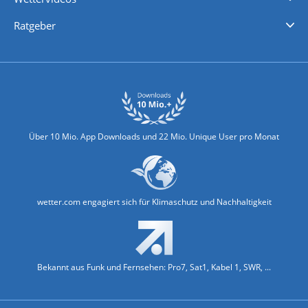
Nachrichten
Deutschlandwetter
Schweizwetter
Österreichwetter
Regionalwetter
Wetter in Europa
Wetter Weltweit
Wetterlexikon
Promi-News
Ratgeber
Biowetter
Glätteindex
Reiseziel Finder
Erkältungswetter
Klima & Umwelt
Über 10 Mio. App Downloads und 22 Mio. Unique User pro Monat
wetter.com engagiert sich für Klimaschutz und Nachhaltigkeit
Bekannt aus Funk und Fernsehen: Pro7, Sat1, Kabel 1, SWR, ...