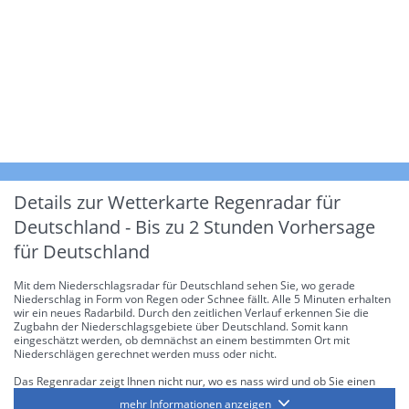
Details zur Wetterkarte
Regenradar für
Deutschland - Bis zu 2 Stunden Vorhersage
für Deutschland
Mit dem Niederschlagsradar für Deutschland sehen Sie, wo gerade
Niederschlag in Form von Regen oder Schnee fällt. Alle 5 Minuten erhalten
wir ein neues Radarbild. Durch den zeitlichen Verlauf erkennen Sie die
Zugbahn der Niederschlagsgebiete über Deutschland. Somit kann
eingeschätzt werden, ob demnächst an einem bestimmten Ort mit
Niederschlägen gerechnet werden muss oder nicht.
Das Regenradar zeigt Ihnen nicht nur, wo es nass wird und ob Sie einen
Regenschirm brauchen, sondern gibt Ihnen zusätzlich Informationen über
mehr Informationen anzeigen
die Niederschlagsintensität. Diese bezieht sich laut offiziellen Richtlinien