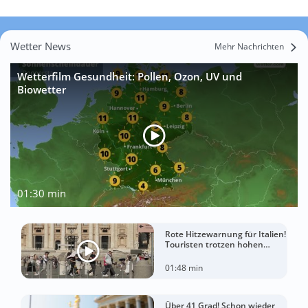
Wetter News
Mehr Nachrichten
Wetterfilm Gesundheit: Pollen, Ozon, UV und
Biowetter
01:30 min
Rote Hitzewarnung für Italien!
Touristen trotzen hohen
Temperaturen
01:48 min
Über 41 Grad! Schon wieder