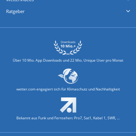
Nachrichten
Deutschlandwetter
Schweizwetter
Österreichwetter
Regionalwetter
Wetter in Europa
Wetter Weltweit
Wetterlexikon
Promi-News
Ratgeber
Biowetter
Glätteindex
Reiseziel Finder
Erkältungswetter
Klima & Umwelt
Über 10 Mio. App Downloads und 22 Mio. Unique User pro Monat
wetter.com engagiert sich für Klimaschutz und Nachhaltigkeit
Bekannt aus Funk und Fernsehen: Pro7, Sat1, Kabel 1, SWR, ...