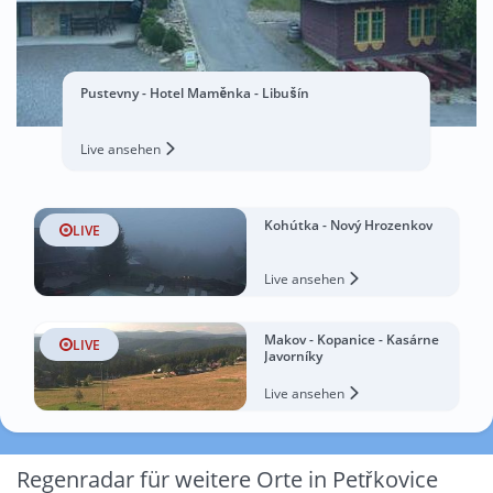
Pustevny - Hotel Maměnka - Libušín
Live ansehen
Kohútka - Nový Hrozenkov
LIVE
Live ansehen
Makov - Kopanice - Kasárne
LIVE
Javorníky
Live ansehen
Regenradar für weitere Orte in Petřkovice