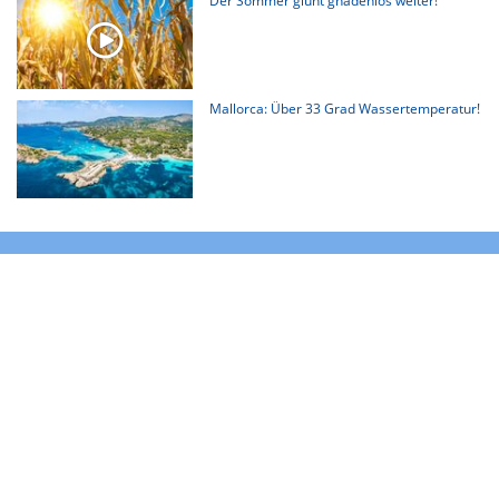
Der Sommer glüht gnadenlos weiter!
Mallorca: Über 33 Grad Wassertemperatur!