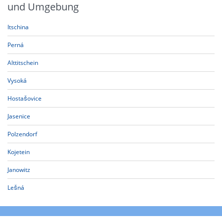
und Umgebung
Itschina
Perná
Alttitschein
Vysoká
Hostašovice
Jasenice
Polzendorf
Kojetein
Janowitz
Lešná