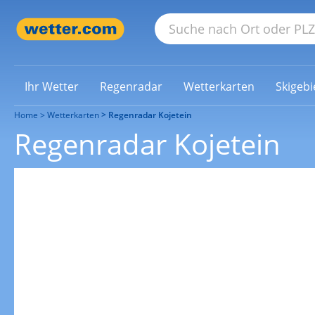
Ihr Wetter
Regenradar
Wetterkarten
Skigebi
Home
Wetterkarten
Regenradar Kojetein
Regenradar Kojetein