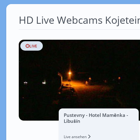
HD Live Webcams Kojetei
LIVE
Pustevny - Hotel Maměnka -
Libušín
Live ansehen