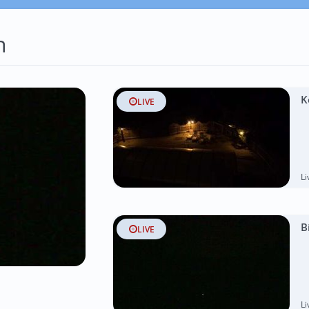
n
K
LIVE
L
B
LIVE
L