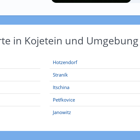
rte in Kojetein und Umgebung
Hotzendorf
Straník
Itschina
Petřkovice
Janowitz