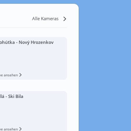
Alle Kameras
ohútka - Nový Hrozenkov
ive ansehen
ílá - Ski Bila
ive ansehen