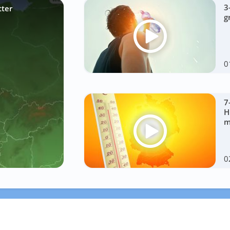
3
tter
g
0
7
H
m
0