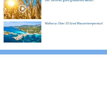
Der Sommer glüht gnadenlos weiter!
Mallorca: Über 33 Grad Wassertemperatur!