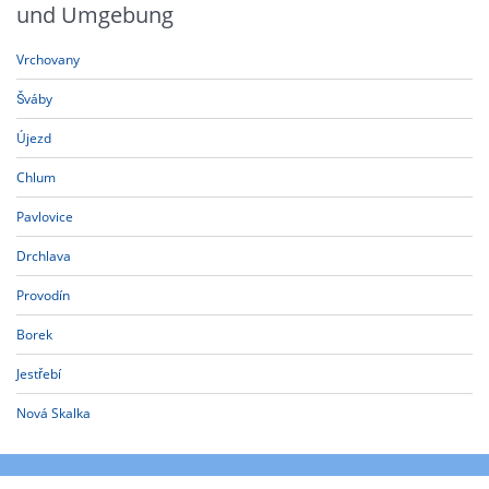
und Umgebung
Vrchovany
Šváby
Újezd
Chlum
Pavlovice
Drchlava
Provodín
Borek
Jestřebí
Nová Skalka