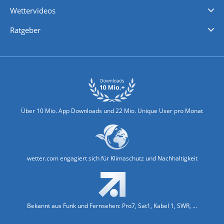
Wettervideos
Nachrichten
Deutschlandwetter
Schweizwetter
Österreichwetter
Regionalwetter
Wetter in Europa
Wetter Weltweit
Wetterlexikon
Promi-News
Ratgeber
Biowetter
Glätteindex
Reiseziel Finder
Erkältungswetter
Klima & Umwelt
Über 10 Mio. App Downloads und 22 Mio. Unique User pro Monat
wetter.com engagiert sich für Klimaschutz und Nachhaltigkeit
Bekannt aus Funk und Fernsehen: Pro7, Sat1, Kabel 1, SWR, ...