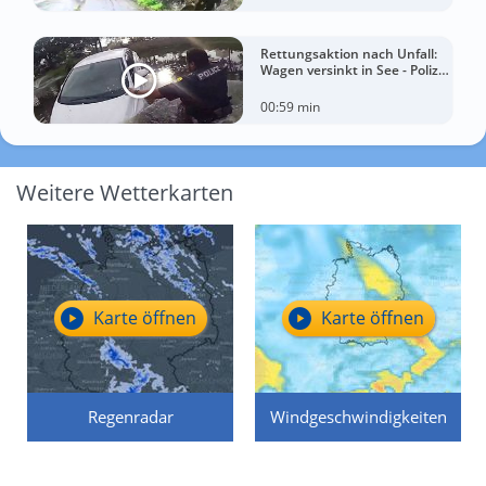
Rettungsaktion nach Unfall:
Wagen versinkt in See - Polizei
rettet Autofahrerin
00:59 min
Weitere Wetterkarten
Karte öffnen
Karte öffnen
Regenradar
Windgeschwindigkeiten