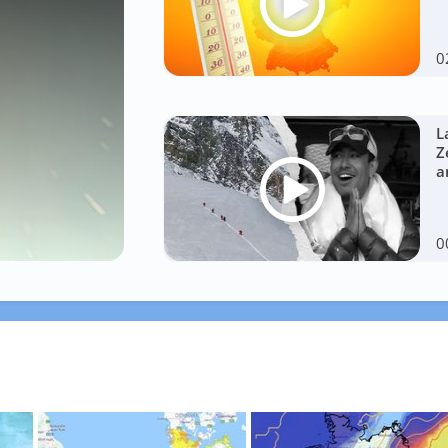
0
L
Z
a
0