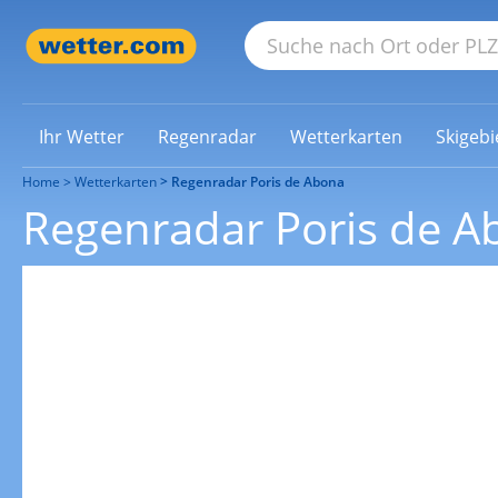
Ihr Wetter
Regenradar
Wetterkarten
Skigebi
Home
Wetterkarten
Regenradar Poris de Abona
Regenradar Poris de A