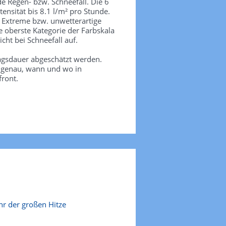
de Regen- bzw. Schneefall. Die 6
tensität bis 8.1 l/m² pro Stunde.
. Extreme bzw. unwetterartige
e oberste Kategorie der Farbskala
icht bei Schneefall auf.
agsdauer abgeschätzt werden.
e genau, wann und wo in
front.
r der großen Hitze