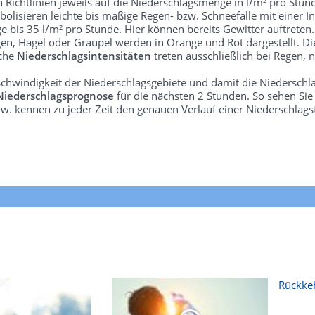
len Richtlinien jeweils auf die Niederschlagsmenge in l/m² pro Stun
bolisieren leichte bis mäßige Regen- bzw. Schneefälle mit einer In
e bis 35 l/m² pro Stunde. Hier können bereits Gewitter auftreten
gen, Hagel oder Graupel werden in Orange und Rot dargestellt. Di
lche
Niederschlagsintensitäten
treten ausschließlich bei Regen, n
schwindigkeit der Niederschlagsgebiete und damit die Niederschl
Niederschlagsprognose
für die nächsten 2 Stunden. So sehen Si
w. kennen zu jeder Zeit den genauen Verlauf einer Niederschlags
Rückkeh