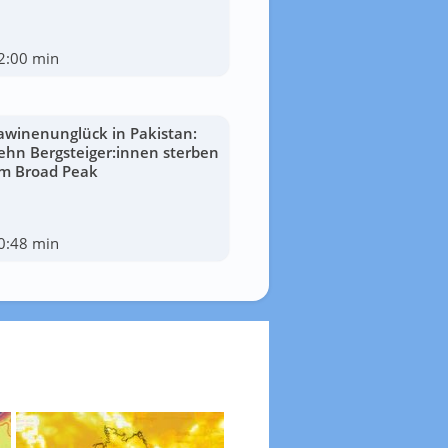
2:00 min
awinenunglück in Pakistan:
ehn Bergsteiger:innen sterben
m Broad Peak
0:48 min