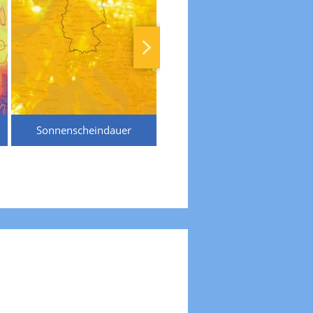
Sonnenscheindauer
Temperaturen