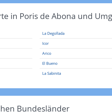
rte in Poris de Abona und U
La Degollada
Icor
Arico
El Bueno
La Sabinita
schen Bundesländer