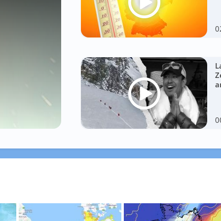
0
L
Z
a
0