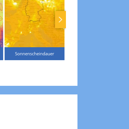
Sonnenscheindauer
Temperaturen