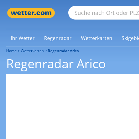
Ihr Wetter
Regenradar
Wetterkarten
Skigebi
Home
Wetterkarten
Regenradar Arico
Regenradar Arico