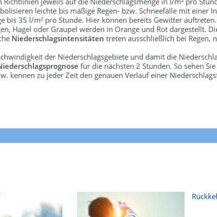
len Richtlinien jeweils auf die Niederschlagsmenge in l/m² pro Stun
bolisieren leichte bis mäßige Regen- bzw. Schneefälle mit einer In
e bis 35 l/m² pro Stunde. Hier können bereits Gewitter auftreten
gen, Hagel oder Graupel werden in Orange und Rot dargestellt. Di
lche
Niederschlagsintensitäten
treten ausschließlich bei Regen, n
schwindigkeit der Niederschlagsgebiete und damit die Niederschl
Niederschlagsprognose
für die nächsten 2 Stunden. So sehen Si
w. kennen zu jeder Zeit den genauen Verlauf einer Niederschlags
Rückkeh