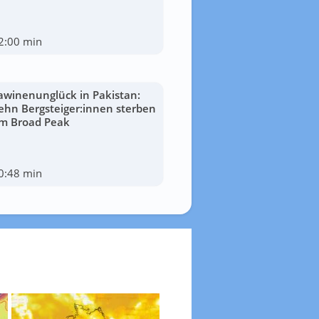
2:00 min
awinenunglück in Pakistan:
ehn Bergsteiger:innen sterben
m Broad Peak
0:48 min