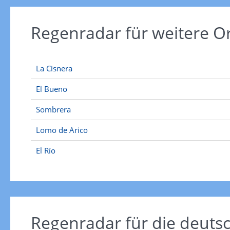
Regenradar für weitere O
La Cisnera
El Bueno
Sombrera
Lomo de Arico
El Río
Regenradar für die deut