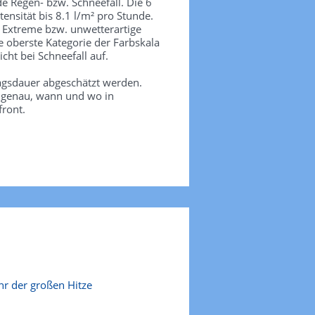
de Regen- bzw. Schneefall. Die 6
tensität bis 8.1 l/m² pro Stunde.
. Extreme bzw. unwetterartige
e oberste Kategorie der Farbskala
icht bei Schneefall auf.
agsdauer abgeschätzt werden.
e genau, wann und wo in
front.
r der großen Hitze