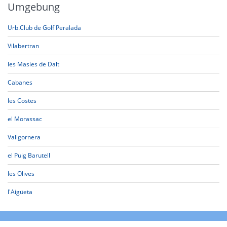
Umgebung
Urb.Club de Golf Peralada
Vilabertran
les Masies de Dalt
Cabanes
les Costes
el Morassac
Vallgornera
el Puig Barutell
les Olives
l'Aigüeta