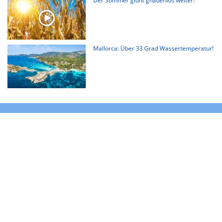
Der Sommer glüht gnadenlos weiter!
Mallorca: Über 33 Grad Wassertemperatur!