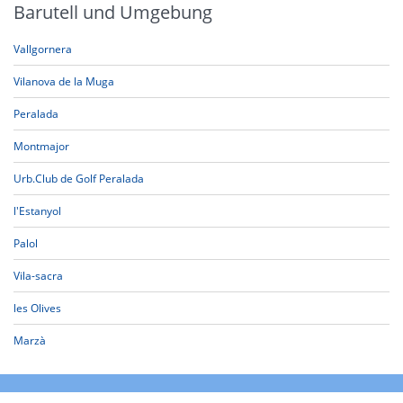
Barutell und Umgebung
Vallgornera
Vilanova de la Muga
Peralada
Montmajor
Urb.Club de Golf Peralada
l'Estanyol
Palol
Vila-sacra
les Olives
Marzà