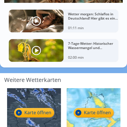
Wetter morgen: Schlaflos in
Deutschland! Hier gibt es eine
Tropennacht
01:11 min
7-Tage-Wetter: Historischer
Wassermangel und
sorgenvoller Blick zum Himmel
02:00 min
Weitere Wetterkarten
Karte öffnen
Karte öffnen