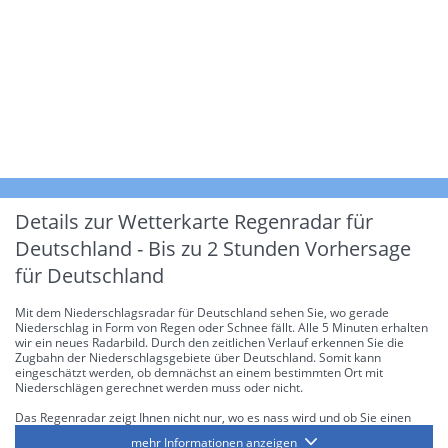
Details zur Wetterkarte
Regenradar für
Deutschland - Bis zu 2 Stunden Vorhersage
für Deutschland
Mit dem Niederschlagsradar für Deutschland sehen Sie, wo gerade
Niederschlag in Form von Regen oder Schnee fällt. Alle 5 Minuten erhalten
wir ein neues Radarbild. Durch den zeitlichen Verlauf erkennen Sie die
Zugbahn der Niederschlagsgebiete über Deutschland. Somit kann
eingeschätzt werden, ob demnächst an einem bestimmten Ort mit
Niederschlägen gerechnet werden muss oder nicht.
Das Regenradar zeigt Ihnen nicht nur, wo es nass wird und ob Sie einen
Regenschirm brauchen, sondern gibt Ihnen zusätzlich Informationen über
mehr Informationen anzeigen
die Niederschlagsintensität. Diese bezieht sich laut offiziellen Richtlinien