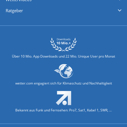
Nachrichten
Deutschlandwetter
Schweizwetter
Österreichwetter
Regionalwetter
Wetter in Europa
Wetter Weltweit
Wetterlexikon
Promi-News
Ratgeber
Biowetter
Glätteindex
Reiseziel Finder
Erkältungswetter
Klima & Umwelt
Über 10 Mio. App Downloads und 22 Mio. Unique User pro Monat
wetter.com engagiert sich für Klimaschutz und Nachhaltigkeit
Bekannt aus Funk und Fernsehen: Pro7, Sat1, Kabel 1, SWR, ...