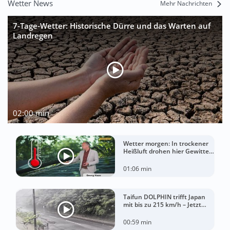
Wetter News
Mehr Nachrichten
7-Tage-Wetter: Historische Dürre und das Warten auf
Landregen
02:00 min
Wetter morgen: In trockener
Heißluft drohen hier Gewitter
mit Sturm
01:06 min
Taifun DOLPHIN trifft Japan
mit bis zu 215 km/h – Jetzt
drohen China Unwetter
00:59 min