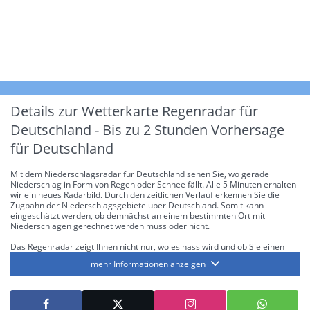
Details zur Wetterkarte
Regenradar für
Deutschland - Bis zu 2 Stunden Vorhersage
für Deutschland
Mit dem Niederschlagsradar für Deutschland sehen Sie, wo gerade
Niederschlag in Form von Regen oder Schnee fällt. Alle 5 Minuten erhalten
wir ein neues Radarbild. Durch den zeitlichen Verlauf erkennen Sie die
Zugbahn der Niederschlagsgebiete über Deutschland. Somit kann
eingeschätzt werden, ob demnächst an einem bestimmten Ort mit
Niederschlägen gerechnet werden muss oder nicht.
Das Regenradar zeigt Ihnen nicht nur, wo es nass wird und ob Sie einen
Regenschirm brauchen, sondern gibt Ihnen zusätzlich Informationen über
mehr Informationen anzeigen
die Niederschlagsintensität. Diese bezieht sich laut offiziellen Richtlinien
jeweils auf die Niederschlagsmenge in l/m² pro Stunde Regen- bzw.
Schneefall. Die 6 Stufen sind wie folgt gegliedert: Die hellen Blautöne
symbolisieren leichte bis mäßige Regen- bzw. Schneefälle mit einer
Intensität bis 8.1 l/m² pro Stunde. Dunkelblau repräsentiert mäßige bis