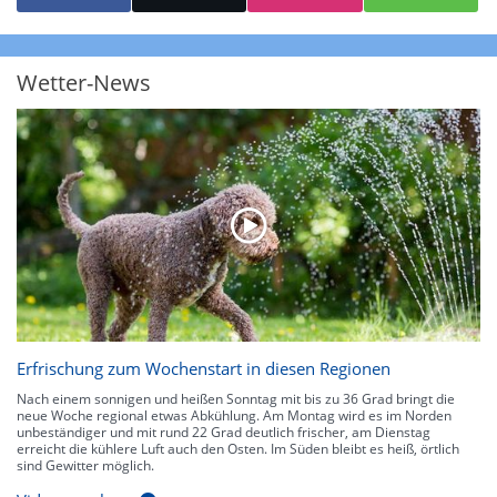
starke Niederschläge bis 35 l/m² pro Stunde. Hier können bereits Gewitter
auftreten. Extreme bzw. unwetterartige Niederschlagsereignisse mit
heftigen Gewittern, Starkregen, Hagel oder Graupel werden in Orange und
Rot dargestellt. Die oberste Kategorie der Farbskala gibt Niederschläge mit
Wetter-News
über 150 l/m² pro Stunde an. Solche
Niederschlagsintensitäten
treten
ausschließlich bei Regen, nicht bei Schneefall auf.
Neben der Niederschlagsintensität kann auch die Zuggeschwindigkeit der
Niederschlagsgebiete und damit die Niederschlagsdauer abgeschätzt
werden. Neben der 5-minütigen Radaraufzeichnung gibt es eine
Niederschlagsprognose
für die nächsten 2 Stunden. So sehen Sie genau,
wann und wo in Deutschland mit Regen oder Schneefall zu rechnen ist bzw.
kennen zu jeder Zeit den genauen Verlauf einer Niederschlagsfront.
Erfrischung zum Wochenstart in diesen Regionen
Nach einem sonnigen und heißen Sonntag mit bis zu 36 Grad bringt die
neue Woche regional etwas Abkühlung. Am Montag wird es im Norden
unbeständiger und mit rund 22 Grad deutlich frischer, am Dienstag
erreicht die kühlere Luft auch den Osten. Im Süden bleibt es heiß, örtlich
sind Gewitter möglich.