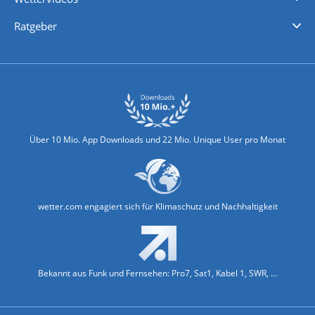
Nachrichten
Deutschlandwetter
Schweizwetter
Österreichwetter
Regionalwetter
Wetter in Europa
Wetter Weltweit
Wetterlexikon
Promi-News
Ratgeber
Biowetter
Glätteindex
Reiseziel Finder
Erkältungswetter
Klima & Umwelt
Über 10 Mio. App Downloads und 22 Mio. Unique User pro Monat
wetter.com engagiert sich für Klimaschutz und Nachhaltigkeit
Bekannt aus Funk und Fernsehen: Pro7, Sat1, Kabel 1, SWR, ...