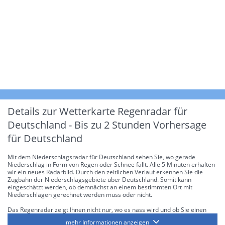
Details zur Wetterkarte
Regenradar für
Deutschland - Bis zu 2 Stunden Vorhersage
für Deutschland
Mit dem Niederschlagsradar für Deutschland sehen Sie, wo gerade
Niederschlag in Form von Regen oder Schnee fällt. Alle 5 Minuten erhalten
wir ein neues Radarbild. Durch den zeitlichen Verlauf erkennen Sie die
Zugbahn der Niederschlagsgebiete über Deutschland. Somit kann
eingeschätzt werden, ob demnächst an einem bestimmten Ort mit
Niederschlägen gerechnet werden muss oder nicht.
Das Regenradar zeigt Ihnen nicht nur, wo es nass wird und ob Sie einen
Regenschirm brauchen, sondern gibt Ihnen zusätzlich Informationen über
mehr Informationen anzeigen
die Niederschlagsintensität. Diese bezieht sich laut offiziellen Richtlinien