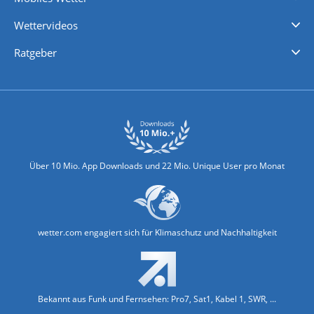
iPhone Wetter
iPad Wetter
Android Wetter
Wettervideos
Nachrichten
Deutschlandwetter
Schweizwetter
Österreichwetter
Regionalwetter
Wetter in Europa
Wetter Weltweit
Wetterlexikon
Promi-News
Ratgeber
Biowetter
Glätteindex
Reiseziel Finder
Erkältungswetter
Klima & Umwelt
Über 10 Mio. App Downloads und 22 Mio. Unique User pro Monat
wetter.com engagiert sich für Klimaschutz und Nachhaltigkeit
Bekannt aus Funk und Fernsehen: Pro7, Sat1, Kabel 1, SWR, ...