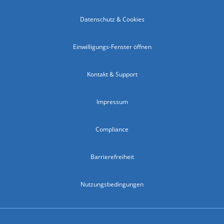
Datenschutz & Cookies
Einwilligungs-Fenster öffnen
Kontakt & Support
Impressum
Compliance
Barrierefreiheit
Nutzungsbedingungen