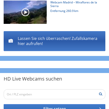
Webcam Madrid – Miraflores de la
Sierra
Entfernung
260.9 km
Lassen Sie sich überraschen! Zufallskamera
hier aufrufen!
HD Live Webcams suchen
Filter setzen