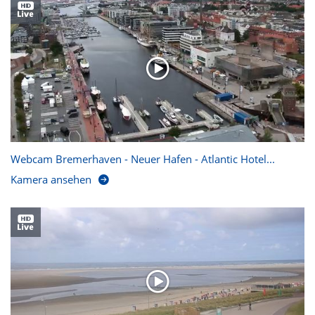
Webcam Bremerhaven - Neuer Hafen - Atlantic Hotel...
Kamera ansehen