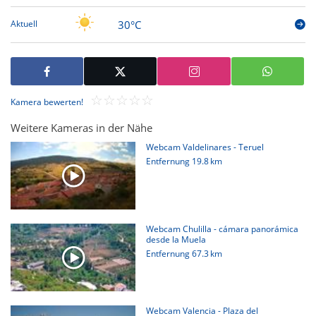
Die Webcam Mora de Rubielos bietet dir einen
Aktuell
30°C
Panoramablick vom Turm der Mauer von Mora de Rubielos
auf 1035 m in Richtung Castillo de los Fernández de Heredia
mit Alto del Morrón im Hintergrund. Auf dem Bild der
Webcam ist links von der Burg die Kirche Excolegiata de
Santa María zu bestaunen. Ganz links in der Ansicht ist der
Kamera bewerten!
südliche Teil von Mora de Rubielos zu sehen und im
Weitere Kameras in der Nähe
Hintergrund die Sierra de Javalambre.
Webcam Valdelinares - Teruel
Entfernung
19.8 km
Webcam Chulilla - cámara panorámica
desde la Muela
Entfernung
67.3 km
Webcam Valencia - Plaza del