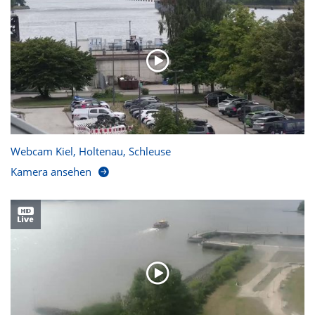
Webcam Kiel, Holtenau, Schleuse
Kamera ansehen