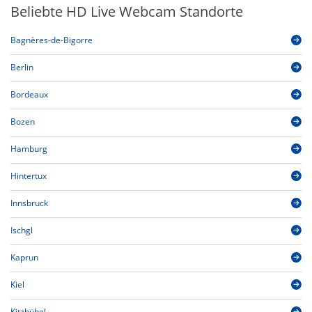
Beliebte HD Live Webcam Standorte
Bagnères-de-Bigorre
Berlin
Bordeaux
Bozen
Hamburg
Hintertux
Innsbruck
Ischgl
Kaprun
Kiel
Kitzbühel