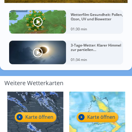
Wetterfilm Gesundheit: Pollen,
Ozon, UV und Biowetter
01:30 min
3-Tage-Wetter: Klarer Himmel
zur partiellen
Sonnenfinsternis am
Mittwoch?
01:34 min
Weitere Wetterkarten
Karte öffnen
Karte öffnen