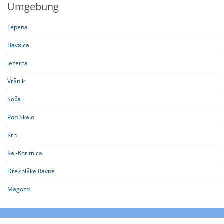
Umgebung
Lepena
Bavšica
Jezerca
Vršnik
Soča
Pod Skalo
Krn
Kal-Koritnica
Drežniške Ravne
Magozd