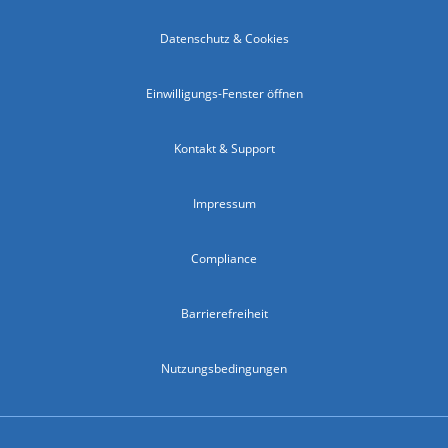
Datenschutz & Cookies
Einwilligungs-Fenster öffnen
Kontakt & Support
Impressum
Compliance
Barrierefreiheit
Nutzungsbedingungen