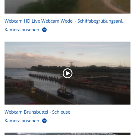
Webcam HD Live Webcam Wedel - Schiffsbegrüßungsanl...
Kamera ansehen
Webcam Brunsbüttel - Schleuse
Kamera ansehen