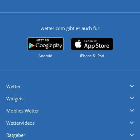
wetter.com gibt es auch für
Android
iPhone & iPad
Wetter
Videovorhersagen
Kolumnen
Unwetterwarnungen
wetter.com Deutschland
wetter.com Schweiz
wetter.com Österreich
Werben
Homepage Widget
Wetter API
Wetter- und Geodaten - meteonomiqs.com
tiempo.es
meteos24.fr
ilmeteo24.it
pogoda24.pl
weather24.co.uk
Widgets
Regenradar
Windgeschwindigkeiten
Temperatur
Sonnenschein
Wassertemperatur
Mobiles Wetter
iPhone Wetter
iPad Wetter
Android Wetter
Wettervideos
Nachrichten
Deutschlandwetter
Schweizwetter
Österreichwetter
Regionalwetter
Wetter in Europa
Wetter Weltweit
Wetterlexikon
Promi-News
Ratgeber