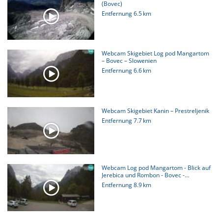
(Bovec)
Entfernung
6.5 km
Webcam Skigebiet Log pod Mangartom
– Bovec – Slowenien
Entfernung
6.6 km
Webcam Skigebiet Kanin – Prestreljenik
Entfernung
7.7 km
Webcam Log pod Mangartom - Blick auf
Jerebica und Rombon - Bovec -
Slowenien
Entfernung
8.9 km