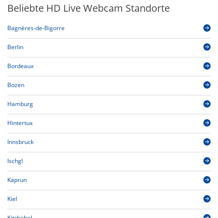
Beliebte HD Live Webcam Standorte
Bagnères-de-Bigorre
Berlin
Bordeaux
Bozen
Hamburg
Hintertux
Innsbruck
Ischgl
Kaprun
Kiel
Kitzbühel