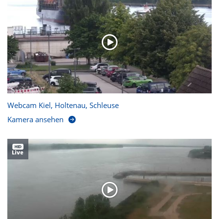
Webcam Kiel, Holtenau, Schleuse
Kamera ansehen