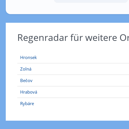
Regenradar für weitere 
Hronsek
Zolná
Bečov
Hrabová
Rybáre