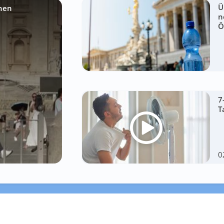
Ü
ohen
n
Ö
7
T
0