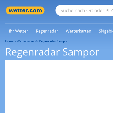
Ihr Wetter
Regenradar
Wetterkarten
Skigebi
Home
Wetterkarten
Regenradar Sampor
Regenradar Sampor