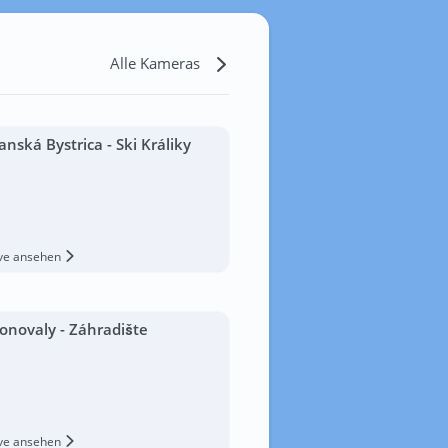
Alle Kameras
anská Bystrica - Ski Králiky
ive ansehen
onovaly - Záhradište
ive ansehen