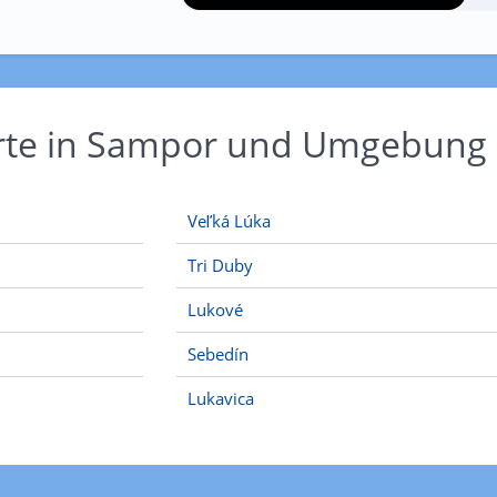
Orte in Sampor und Umgebung
Veľká Lúka
Tri Duby
Lukové
Sebedín
Lukavica