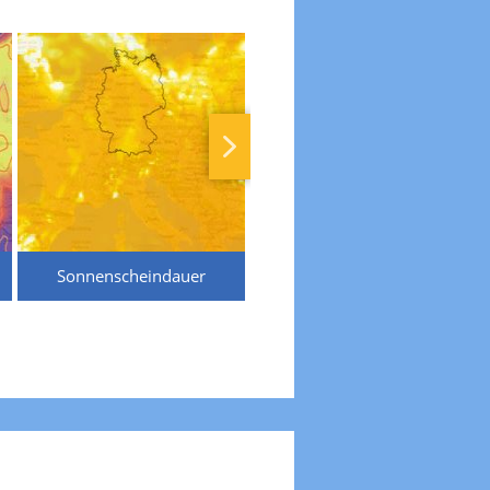
Sonnenscheindauer
Temperaturen