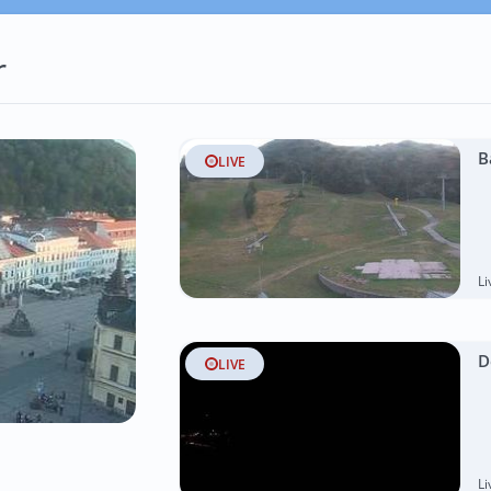
r
B
LIVE
L
D
LIVE
L