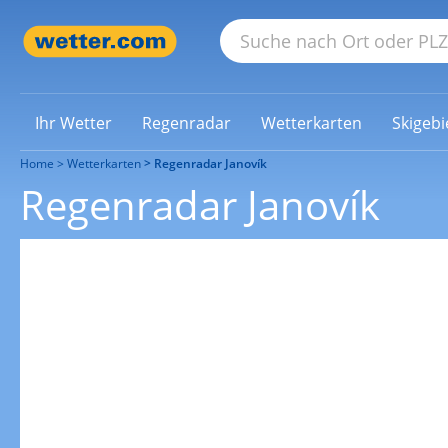
Ihr Wetter
Regenradar
Wetterkarten
Skigebi
Home
Wetterkarten
Regenradar Janovík
Regenradar Janovík