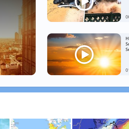
0
H
S
S
0