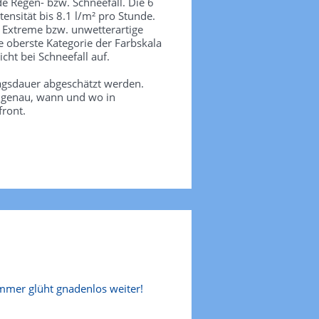
de Regen- bzw. Schneefall. Die 6
tensität bis 8.1 l/m² pro Stunde.
. Extreme bzw. unwetterartige
e oberste Kategorie der Farbskala
icht bei Schneefall auf.
agsdauer abgeschätzt werden.
e genau, wann und wo in
front.
mer glüht gnadenlos weiter!