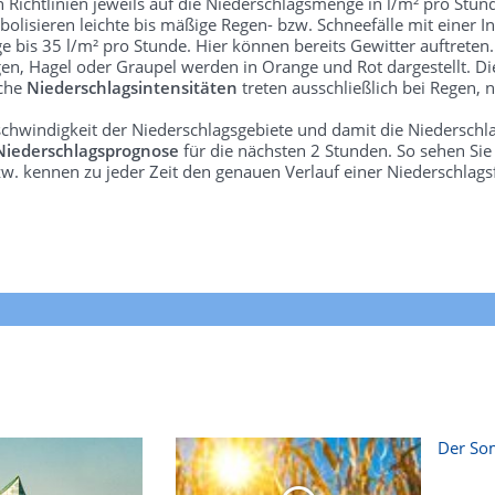
len Richtlinien jeweils auf die Niederschlagsmenge in l/m² pro Stun
bolisieren leichte bis mäßige Regen- bzw. Schneefälle mit einer In
e bis 35 l/m² pro Stunde. Hier können bereits Gewitter auftreten
gen, Hagel oder Graupel werden in Orange und Rot dargestellt. Di
lche
Niederschlagsintensitäten
treten ausschließlich bei Regen, n
schwindigkeit der Niederschlagsgebiete und damit die Niederschl
Niederschlagsprognose
für die nächsten 2 Stunden. So sehen Si
w. kennen zu jeder Zeit den genauen Verlauf einer Niederschlags
Der Som