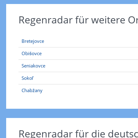
Regenradar für weitere O
Bretejovce
Obišovce
Seniakovce
Sokoľ
Chabžany
Regenradar für die deut