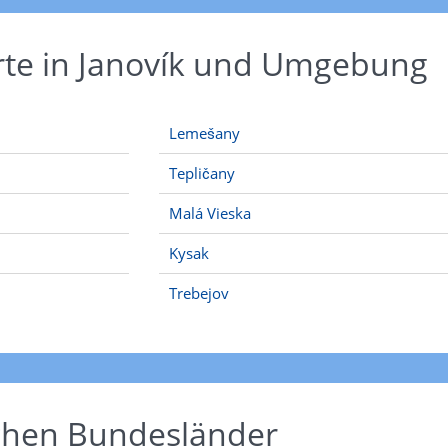
rte in Janovík und Umgebung
Lemešany
Tepličany
Malá Vieska
Kysak
Trebejov
schen Bundesländer