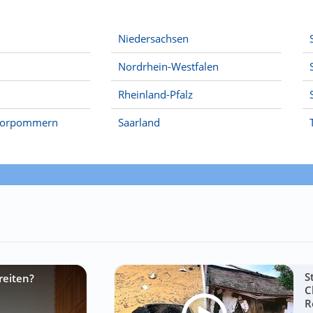
Niedersachsen
Nordrhein-Westfalen
Rheinland-Pfalz
Vorpommern
Saarland
S
reiten?
C
R