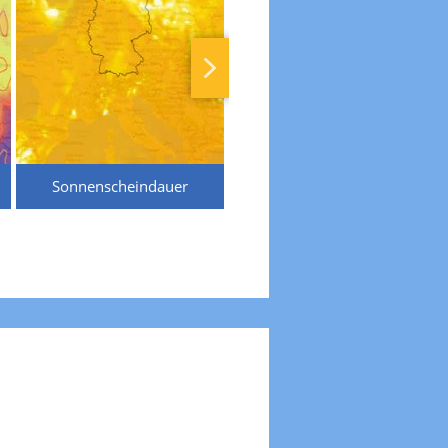
Sonnenscheindauer
Temperaturen