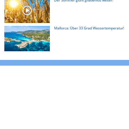
Der Sommer glüht gnadenlos weiter!
Mallorca: Über 33 Grad Wassertemperatur!