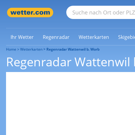
Ihr Wetter
Regenradar
Wetterkarten
Skigebi
Home
Wetterkarten
Regenradar Wattenwil b. Worb
Regenradar Wattenwil 