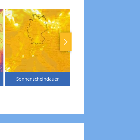
Sonnenscheindauer
Temperaturen