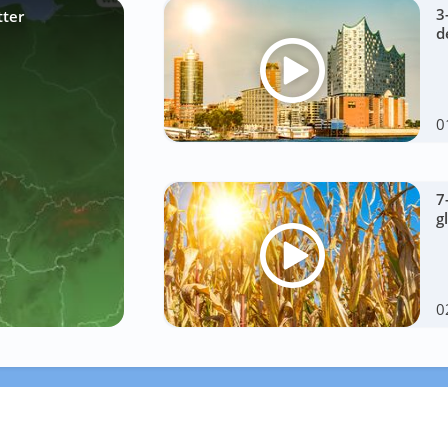
3
tter
d
0
7
g
0