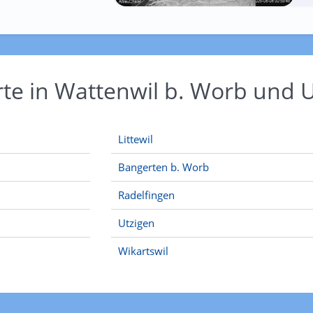
rte in Wattenwil b. Worb un
Littewil
Bangerten b. Worb
Radelfingen
Utzigen
Wikartswil