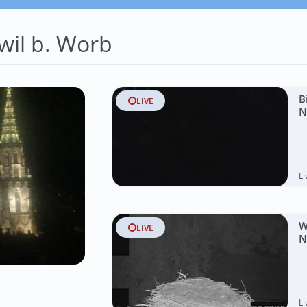
il b. Worb
B
LIVE
N
L
W
LIVE
N
L