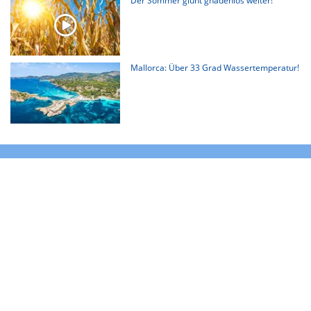
Der Sommer glüht gnadenlos weiter!
Mallorca: Über 33 Grad Wassertemperatur!