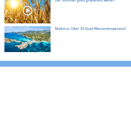
Der Sommer glüht gnadenlos weiter!
Mallorca: Über 33 Grad Wassertemperatur!