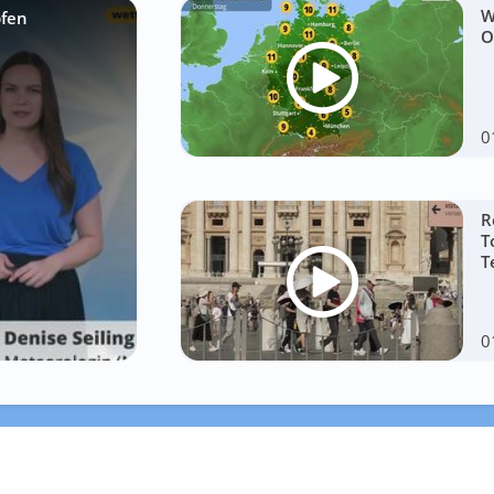
W
pfen
O
0
R
T
T
0