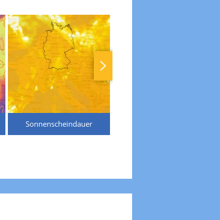
Sonnenscheindauer
Temperaturen