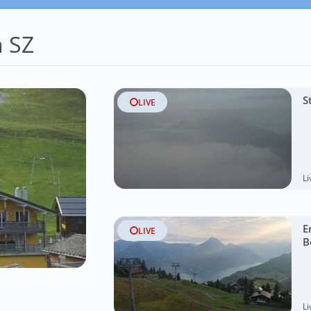
 SZ
S
LIVE
L
E
LIVE
B
L