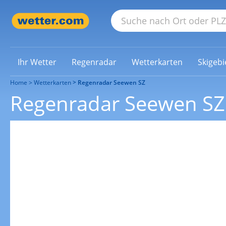
Ihr Wetter
Regenradar
Wetterkarten
Skigebi
Home
Wetterkarten
Regenradar Seewen SZ
Regenradar Seewen SZ