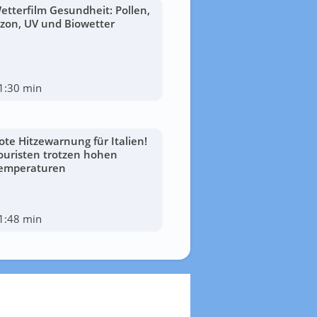
etterfilm Gesundheit: Pollen,
zon, UV und Biowetter
1:30 min
ote Hitzewarnung für Italien!
ouristen trotzen hohen
emperaturen
1:48 min