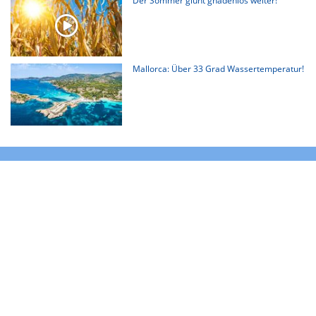
Der Sommer glüht gnadenlos weiter!
Mallorca: Über 33 Grad Wassertemperatur!