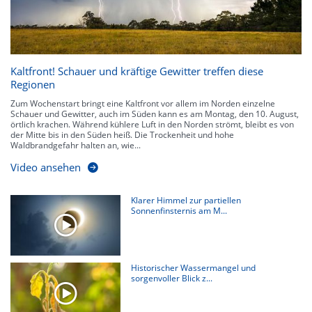
Kaltfront! Schauer und kräftige Gewitter treffen diese
Regionen
Zum Wochenstart bringt eine Kaltfront vor allem im Norden einzelne
Schauer und Gewitter, auch im Süden kann es am Montag, den 10. August,
örtlich krachen. Während kühlere Luft in den Norden strömt, bleibt es von
der Mitte bis in den Süden heiß. Die Trockenheit und hohe
Waldbrandgefahr halten an, wie...
Video ansehen
Klarer Himmel zur partiellen
Sonnenfinsternis am M...
Historischer Wassermangel und
sorgenvoller Blick z...