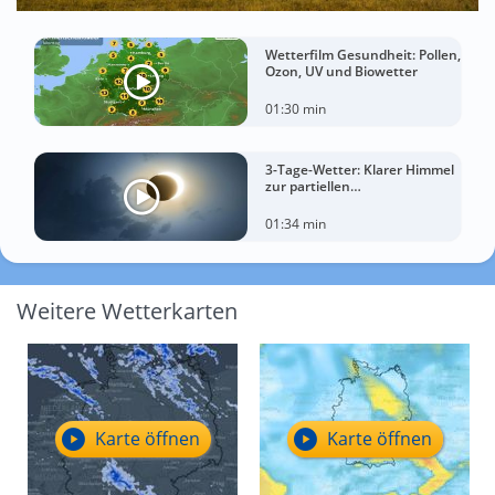
Wetterfilm Gesundheit: Pollen,
Ozon, UV und Biowetter
01:30 min
3-Tage-Wetter: Klarer Himmel
zur partiellen
Sonnenfinsternis am
Mittwoch?
01:34 min
Weitere Wetterkarten
Karte öffnen
Karte öffnen