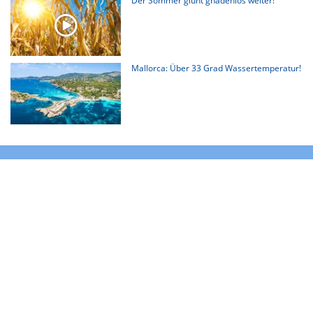
Der Sommer glüht gnadenlos weiter!
Mallorca: Über 33 Grad Wassertemperatur!