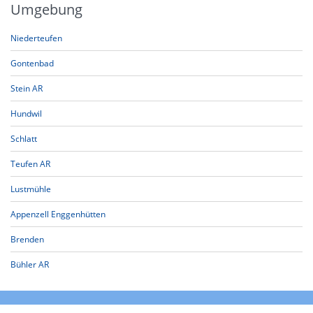
Umgebung
Niederteufen
Gontenbad
Stein AR
Hundwil
Schlatt
Teufen AR
Lustmühle
Appenzell Enggenhütten
Brenden
Bühler AR