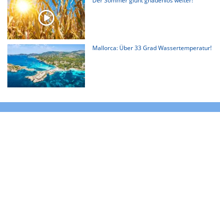
Der Sommer glüht gnadenlos weiter!
Mallorca: Über 33 Grad Wassertemperatur!