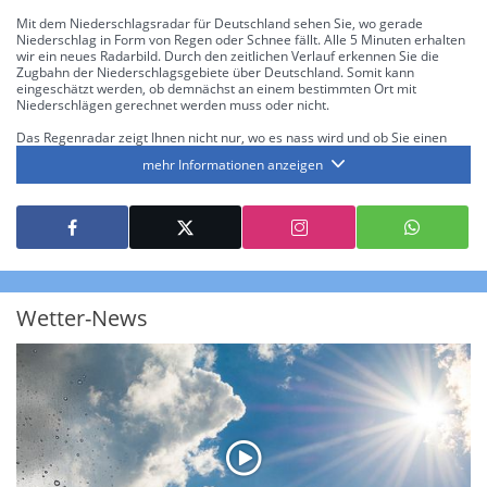
Mit dem Niederschlagsradar für Deutschland sehen Sie, wo gerade
Niederschlag in Form von Regen oder Schnee fällt. Alle 5 Minuten erhalten
wir ein neues Radarbild. Durch den zeitlichen Verlauf erkennen Sie die
Zugbahn der Niederschlagsgebiete über Deutschland. Somit kann
eingeschätzt werden, ob demnächst an einem bestimmten Ort mit
Niederschlägen gerechnet werden muss oder nicht.
Das Regenradar zeigt Ihnen nicht nur, wo es nass wird und ob Sie einen
Regenschirm brauchen, sondern gibt Ihnen zusätzlich Informationen über
mehr Informationen anzeigen
die Niederschlagsintensität. Diese bezieht sich laut offiziellen Richtlinien
jeweils auf die Niederschlagsmenge in l/m² pro Stunde Regen- bzw.
Schneefall. Die 6 Stufen sind wie folgt gegliedert: Die hellen Blautöne
symbolisieren leichte bis mäßige Regen- bzw. Schneefälle mit einer
Intensität bis 8.1 l/m² pro Stunde. Dunkelblau repräsentiert mäßige bis
starke Niederschläge bis 35 l/m² pro Stunde. Hier können bereits Gewitter
auftreten. Extreme bzw. unwetterartige Niederschlagsereignisse mit
heftigen Gewittern, Starkregen, Hagel oder Graupel werden in Orange und
Rot dargestellt. Die oberste Kategorie der Farbskala gibt Niederschläge mit
Wetter-News
über 150 l/m² pro Stunde an. Solche
Niederschlagsintensitäten
treten
ausschließlich bei Regen, nicht bei Schneefall auf.
Neben der Niederschlagsintensität kann auch die Zuggeschwindigkeit der
Niederschlagsgebiete und damit die Niederschlagsdauer abgeschätzt
werden. Neben der 5-minütigen Radaraufzeichnung gibt es eine
Niederschlagsprognose
für die nächsten 2 Stunden. So sehen Sie genau,
wann und wo in Deutschland mit Regen oder Schneefall zu rechnen ist bzw.
kennen zu jeder Zeit den genauen Verlauf einer Niederschlagsfront.