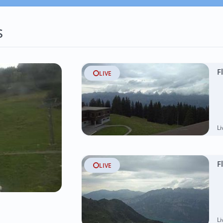
s
F
LIVE
L
F
LIVE
L