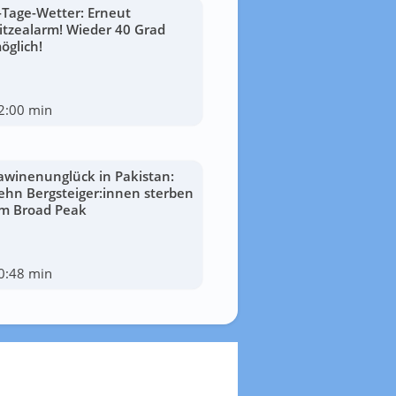
-Tage-Wetter: Erneut
itzealarm! Wieder 40 Grad
öglich!
2:00 min
awinenunglück in Pakistan:
ehn Bergsteiger:innen sterben
m Broad Peak
0:48 min