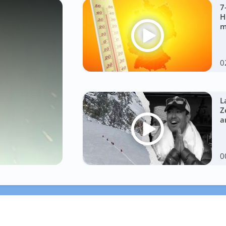
7
H
m
0
L
Z
a
0