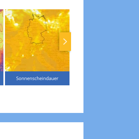
Sonnenscheindauer
Temperaturen