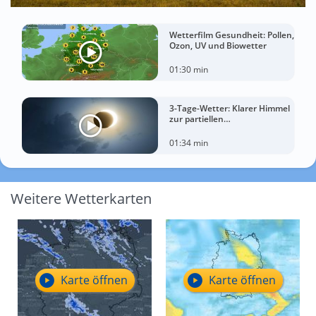
Wetterfilm Gesundheit: Pollen,
Ozon, UV und Biowetter
01:30 min
3-Tage-Wetter: Klarer Himmel
zur partiellen
Sonnenfinsternis am
Mittwoch?
01:34 min
Weitere Wetterkarten
Karte öffnen
Karte öffnen