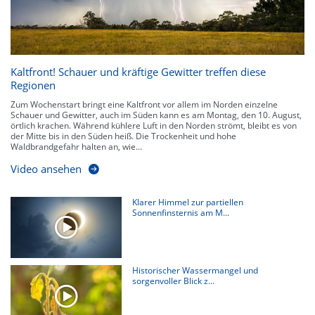
Kaltfront! Schauer und kräftige Gewitter treffen diese
Regionen
Zum Wochenstart bringt eine Kaltfront vor allem im Norden einzelne
Schauer und Gewitter, auch im Süden kann es am Montag, den 10. August,
örtlich krachen. Während kühlere Luft in den Norden strömt, bleibt es von
der Mitte bis in den Süden heiß. Die Trockenheit und hohe
Waldbrandgefahr halten an, wie...
Video ansehen
Klarer Himmel zur partiellen
Sonnenfinsternis am M...
Historischer Wassermangel und
sorgenvoller Blick z...