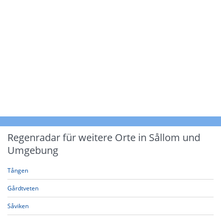
Regenradar für weitere Orte in Sållom und
Umgebung
Tången
Gårdtveten
Såviken