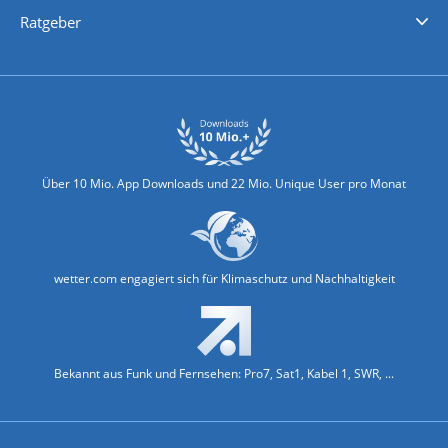
Nachrichten
Deutschlandwetter
Schweizwetter
Österreichwetter
Regionalwetter
Wetter in Europa
Wetter Weltweit
Wetterlexikon
Promi-News
Ratgeber
Biowetter
Glätteindex
Reiseziel Finder
Erkältungswetter
Klima & Umwelt
Über 10 Mio. App Downloads und 22 Mio. Unique User pro Monat
wetter.com engagiert sich für Klimaschutz und Nachhaltigkeit
Bekannt aus Funk und Fernsehen: Pro7, Sat1, Kabel 1, SWR, ...