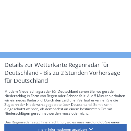
Details zur Wetterkarte
Regenradar für
Deutschland - Bis zu 2 Stunden Vorhersage
für Deutschland
Mit dem Niederschlagsradar für Deutschland sehen Sie, wo gerade
Niederschlag in Form von Regen oder Schnee fällt. Alle 5 Minuten erhalten
wir ein neues Radarbild. Durch den zeitlichen Verlauf erkennen Sie die
Zugbahn der Niederschlagsgebiete über Deutschland. Somit kann
eingeschätzt werden, ob demnächst an einem bestimmten Ort mit
Niederschlägen gerechnet werden muss oder nicht.
Das Regenradar zeigt Ihnen nicht nur, wo es nass wird und ob Sie einen
Regenschirm brauchen, sondern gibt Ihnen zusätzlich Informationen über
mehr Informationen anzeigen
die Niederschlagsintensität. Diese bezieht sich laut offiziellen Richtlinien