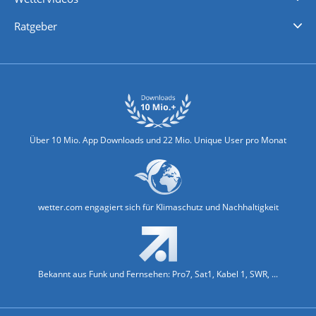
Nachrichten
Deutschlandwetter
Schweizwetter
Österreichwetter
Regionalwetter
Wetter in Europa
Wetter Weltweit
Wetterlexikon
Promi-News
Ratgeber
Biowetter
Glätteindex
Reiseziel Finder
Erkältungswetter
Klima & Umwelt
Über 10 Mio. App Downloads und 22 Mio. Unique User pro Monat
wetter.com engagiert sich für Klimaschutz und Nachhaltigkeit
Bekannt aus Funk und Fernsehen: Pro7, Sat1, Kabel 1, SWR, ...