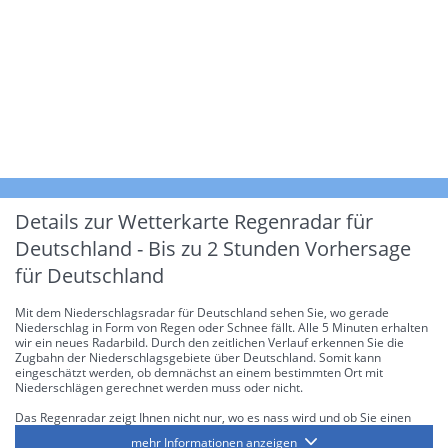
Details zur Wetterkarte
Regenradar für
Deutschland - Bis zu 2 Stunden Vorhersage
für Deutschland
Mit dem Niederschlagsradar für Deutschland sehen Sie, wo gerade
Niederschlag in Form von Regen oder Schnee fällt. Alle 5 Minuten erhalten
wir ein neues Radarbild. Durch den zeitlichen Verlauf erkennen Sie die
Zugbahn der Niederschlagsgebiete über Deutschland. Somit kann
eingeschätzt werden, ob demnächst an einem bestimmten Ort mit
Niederschlägen gerechnet werden muss oder nicht.
Das Regenradar zeigt Ihnen nicht nur, wo es nass wird und ob Sie einen
Regenschirm brauchen, sondern gibt Ihnen zusätzlich Informationen über
mehr Informationen anzeigen
die Niederschlagsintensität. Diese bezieht sich laut offiziellen Richtlinien