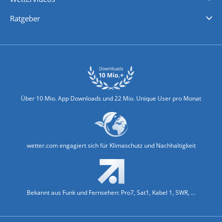
Nachrichten
Deutschlandwetter
Schweizwetter
Österreichwetter
Regionalwetter
Wetter in Europa
Wetter Weltweit
Wetterlexikon
Promi-News
Ratgeber
Biowetter
Glätteindex
Reiseziel Finder
Erkältungswetter
Klima & Umwelt
Über 10 Mio. App Downloads und 22 Mio. Unique User pro Monat
wetter.com engagiert sich für Klimaschutz und Nachhaltigkeit
Bekannt aus Funk und Fernsehen: Pro7, Sat1, Kabel 1, SWR, ...