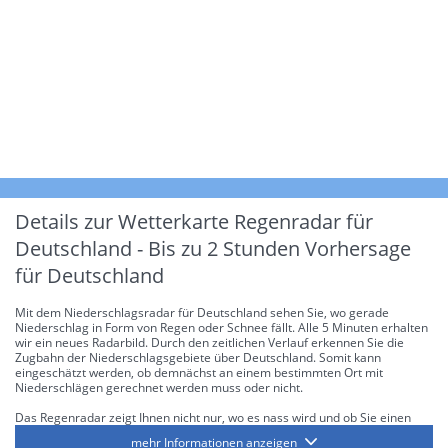
Details zur Wetterkarte
Regenradar für
Deutschland - Bis zu 2 Stunden Vorhersage
für Deutschland
Mit dem Niederschlagsradar für Deutschland sehen Sie, wo gerade
Niederschlag in Form von Regen oder Schnee fällt. Alle 5 Minuten erhalten
wir ein neues Radarbild. Durch den zeitlichen Verlauf erkennen Sie die
Zugbahn der Niederschlagsgebiete über Deutschland. Somit kann
eingeschätzt werden, ob demnächst an einem bestimmten Ort mit
Niederschlägen gerechnet werden muss oder nicht.
Das Regenradar zeigt Ihnen nicht nur, wo es nass wird und ob Sie einen
Regenschirm brauchen, sondern gibt Ihnen zusätzlich Informationen über
mehr Informationen anzeigen
die Niederschlagsintensität. Diese bezieht sich laut offiziellen Richtlinien