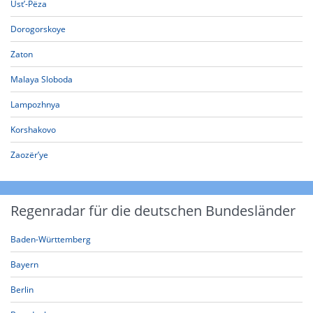
Ust’-Pëza
Dorogorskoye
Zaton
Malaya Sloboda
Lampozhnya
Korshakovo
Zaozër’ye
Regenradar für die deutschen Bundesländer
Baden-Württemberg
Bayern
Berlin