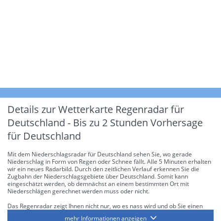
Details zur Wetterkarte
Regenradar für
Deutschland - Bis zu 2 Stunden Vorhersage
für Deutschland
Mit dem Niederschlagsradar für Deutschland sehen Sie, wo gerade
Niederschlag in Form von Regen oder Schnee fällt. Alle 5 Minuten erhalten
wir ein neues Radarbild. Durch den zeitlichen Verlauf erkennen Sie die
Zugbahn der Niederschlagsgebiete über Deutschland. Somit kann
eingeschätzt werden, ob demnächst an einem bestimmten Ort mit
Niederschlägen gerechnet werden muss oder nicht.
Das Regenradar zeigt Ihnen nicht nur, wo es nass wird und ob Sie einen
Regenschirm brauchen, sondern gibt Ihnen zusätzlich Informationen über
mehr Informationen anzeigen
die Niederschlagsintensität. Diese bezieht sich laut offiziellen Richtlinien