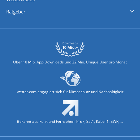
Nachrichten
Deutschlandwetter
Schweizwetter
Österreichwetter
Regionalwetter
Wetter in Europa
Wetter Weltweit
Wetterlexikon
Promi-News
Ratgeber
Biowetter
Glätteindex
Reiseziel Finder
Erkältungswetter
Klima & Umwelt
Über 10 Mio. App Downloads und 22 Mio. Unique User pro Monat
wetter.com engagiert sich für Klimaschutz und Nachhaltigkeit
Bekannt aus Funk und Fernsehen: Pro7, Sat1, Kabel 1, SWR, ...