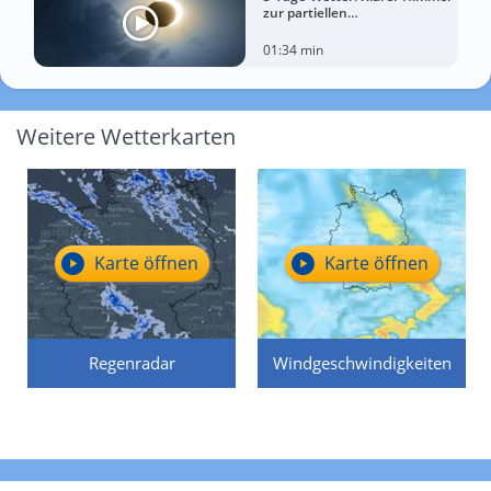
zur partiellen
Sonnenfinsternis am
Mittwoch?
01:34 min
Weitere Wetterkarten
Karte öffnen
Karte öffnen
Regenradar
Windgeschwindigkeiten