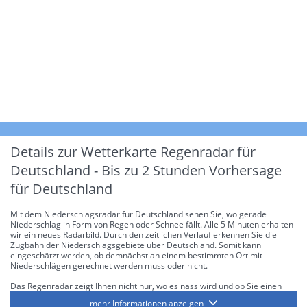
Details zur Wetterkarte
Regenradar für
Deutschland - Bis zu 2 Stunden Vorhersage
für Deutschland
Mit dem Niederschlagsradar für Deutschland sehen Sie, wo gerade
Niederschlag in Form von Regen oder Schnee fällt. Alle 5 Minuten erhalten
wir ein neues Radarbild. Durch den zeitlichen Verlauf erkennen Sie die
Zugbahn der Niederschlagsgebiete über Deutschland. Somit kann
eingeschätzt werden, ob demnächst an einem bestimmten Ort mit
Niederschlägen gerechnet werden muss oder nicht.
Das Regenradar zeigt Ihnen nicht nur, wo es nass wird und ob Sie einen
Regenschirm brauchen, sondern gibt Ihnen zusätzlich Informationen über
mehr Informationen anzeigen
die Niederschlagsintensität. Diese bezieht sich laut offiziellen Richtlinien