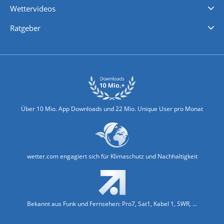
Wettervideos
Nachrichten
Deutschlandwetter
Schweizwetter
Österreichwetter
Regionalwetter
Wetter in Europa
Wetter Weltweit
Wetterlexikon
Promi-News
Ratgeber
Biowetter
Glätteindex
Reiseziel Finder
Erkältungswetter
Klima & Umwelt
Über 10 Mio. App Downloads und 22 Mio. Unique User pro Monat
wetter.com engagiert sich für Klimaschutz und Nachhaltigkeit
Bekannt aus Funk und Fernsehen: Pro7, Sat1, Kabel 1, SWR, ...