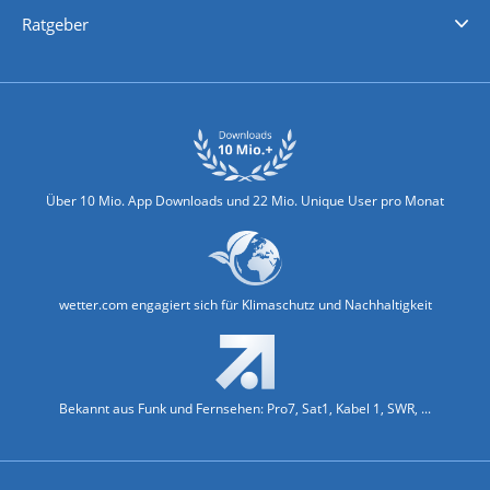
Nachrichten
Deutschlandwetter
Schweizwetter
Österreichwetter
Regionalwetter
Wetter in Europa
Wetter Weltweit
Wetterlexikon
Promi-News
Ratgeber
Biowetter
Glätteindex
Reiseziel Finder
Erkältungswetter
Klima & Umwelt
Über 10 Mio. App Downloads und 22 Mio. Unique User pro Monat
wetter.com engagiert sich für Klimaschutz und Nachhaltigkeit
Bekannt aus Funk und Fernsehen: Pro7, Sat1, Kabel 1, SWR, ...