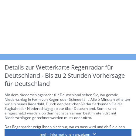
Details zur Wetterkarte
Regenradar für
Deutschland - Bis zu 2 Stunden Vorhersage
für Deutschland
Mit dem Niederschlagsradar für Deutschland sehen Sie, wo gerade
Niederschlag in Form von Regen oder Schnee fällt. Alle 5 Minuten erhalten
wir ein neues Radarbild. Durch den zeitlichen Verlauf erkennen Sie die
Zugbahn der Niederschlagsgebiete über Deutschland. Somit kann
eingeschätzt werden, ob demnächst an einem bestimmten Ort mit
Niederschlägen gerechnet werden muss oder nicht.
Das Regenradar zeigt Ihnen nicht nur, wo es nass wird und ob Sie einen
Regenschirm brauchen, sondern gibt Ihnen zusätzlich Informationen über
mehr Informationen anzeigen
die Niederschlagsintensität. Diese bezieht sich laut offiziellen Richtlinien