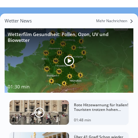
Wetter News
Mehr Nachrichten
Wetterfilm Gesundheit: Pollen, Ozon, UV und
Biowetter
01:30 min
Rote Hitzewarnung für Italien!
Touristen trotzen hohen
Temperaturen
01:48 min
Über 41 Grad! Schon wieder