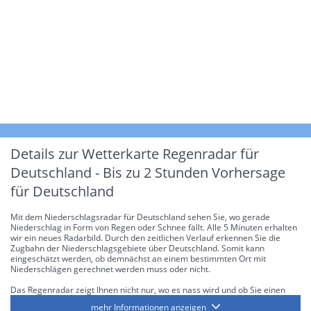
Details zur Wetterkarte
Regenradar für
Deutschland - Bis zu 2 Stunden Vorhersage
für Deutschland
Mit dem Niederschlagsradar für Deutschland sehen Sie, wo gerade
Niederschlag in Form von Regen oder Schnee fällt. Alle 5 Minuten erhalten
wir ein neues Radarbild. Durch den zeitlichen Verlauf erkennen Sie die
Zugbahn der Niederschlagsgebiete über Deutschland. Somit kann
eingeschätzt werden, ob demnächst an einem bestimmten Ort mit
Niederschlägen gerechnet werden muss oder nicht.
Das Regenradar zeigt Ihnen nicht nur, wo es nass wird und ob Sie einen
Regenschirm brauchen, sondern gibt Ihnen zusätzlich Informationen über
mehr Informationen anzeigen
die Niederschlagsintensität. Diese bezieht sich laut offiziellen Richtlinien