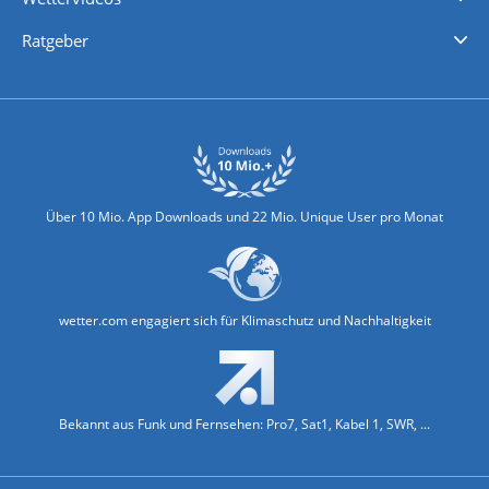
Nachrichten
Deutschlandwetter
Schweizwetter
Österreichwetter
Regionalwetter
Wetter in Europa
Wetter Weltweit
Wetterlexikon
Promi-News
Ratgeber
Biowetter
Glätteindex
Reiseziel Finder
Erkältungswetter
Klima & Umwelt
Über 10 Mio. App Downloads und 22 Mio. Unique User pro Monat
wetter.com engagiert sich für Klimaschutz und Nachhaltigkeit
Bekannt aus Funk und Fernsehen: Pro7, Sat1, Kabel 1, SWR, ...