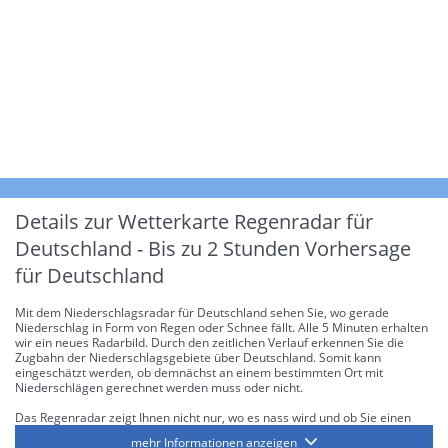
Details zur Wetterkarte
Regenradar für
Deutschland - Bis zu 2 Stunden Vorhersage
für Deutschland
Mit dem Niederschlagsradar für Deutschland sehen Sie, wo gerade
Niederschlag in Form von Regen oder Schnee fällt. Alle 5 Minuten erhalten
wir ein neues Radarbild. Durch den zeitlichen Verlauf erkennen Sie die
Zugbahn der Niederschlagsgebiete über Deutschland. Somit kann
eingeschätzt werden, ob demnächst an einem bestimmten Ort mit
Niederschlägen gerechnet werden muss oder nicht.
Das Regenradar zeigt Ihnen nicht nur, wo es nass wird und ob Sie einen
Regenschirm brauchen, sondern gibt Ihnen zusätzlich Informationen über
mehr Informationen anzeigen
die Niederschlagsintensität. Diese bezieht sich laut offiziellen Richtlinien