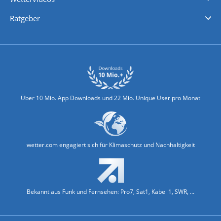
Nachrichten
Deutschlandwetter
Schweizwetter
Österreichwetter
Regionalwetter
Wetter in Europa
Wetter Weltweit
Wetterlexikon
Promi-News
Ratgeber
Biowetter
Glätteindex
Reiseziel Finder
Erkältungswetter
Klima & Umwelt
Über 10 Mio. App Downloads und 22 Mio. Unique User pro Monat
wetter.com engagiert sich für Klimaschutz und Nachhaltigkeit
Bekannt aus Funk und Fernsehen: Pro7, Sat1, Kabel 1, SWR, ...