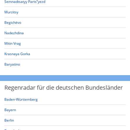
Semnadtsatyy Parts”yezd
Murzitsy
Begichëvo
Nadezhdina
Mitin Vrag
Krasnaya Gorka
Baryatino
Regenradar für die deutschen Bundesländer
Baden-Württemberg
Bayern
Berlin